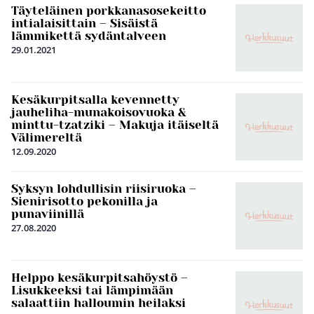
Täyteläinen porkkanasosekeitto
intialaisittain – Sisäistä
lämmikettä sydäntalveen
29.01.2021
Kesäkurpitsalla kevennetty
jauheliha-munakoisovuoka &
minttu-tzatziki – Makuja itäiseltä
Välimereltä
12.09.2020
Syksyn lohdullisin riisiruoka –
Sienirisotto pekonilla ja
punaviinillä
27.08.2020
Helppo kesäkurpitsahöystö –
Lisukkeeksi tai lämpimään
salaattiin halloumin heilaksi