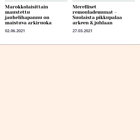
Marokkolaisittain
Merelliset
maustettu
remoulademunat –
jauhelihapannu on
Suolaista pikkupalaa
maistuva arkiruoka
arkeen & juhlaan
02.06.2021
27.03.2021