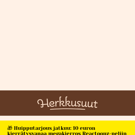
🎁 Huipputarjous jatkuu: 10 euron
kierrätysvapaa megakierros Reactoonz-peliin