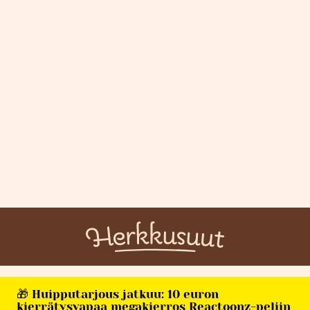
🎁 Huipputarjous jatkuu: 10 euron
kierrätysvapaa megakierros Reactoonz-peliin