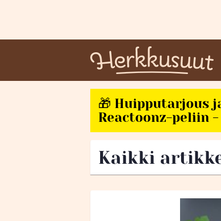
🎁 Huipputarjous j
Reactoonz-peliin - 
Kaikki artikk