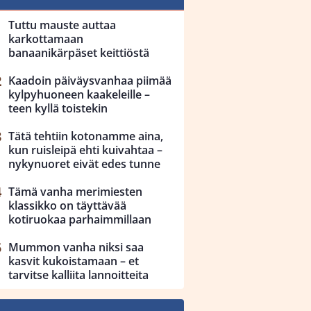
Tuttu mauste auttaa
karkottamaan
banaanikärpäset keittiöstä
Kaadoin päiväysvanhaa piimää
kylpyhuoneen kaakeleille –
teen kyllä toistekin
Tätä tehtiin kotonamme aina,
kun ruisleipä ehti kuivahtaa –
nykynuoret eivät edes tunne
Tämä vanha merimiesten
klassikko on täyttävää
kotiruokaa parhaimmillaan
Mummon vanha niksi saa
kasvit kukoistamaan – et
tarvitse kalliita lannoitteita