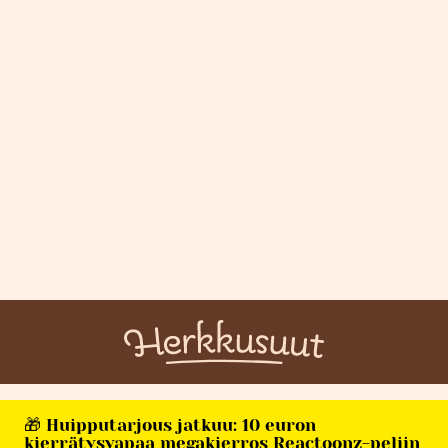
🎁 Huipputarjous jatkuu: 10 euron
kierrätysvapaa megakierros Reactoonz-peliin