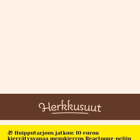
🎁 Huipputarjous jatkuu: 10 euron
kierrätysvapaa megakierros Reactoonz-peliin