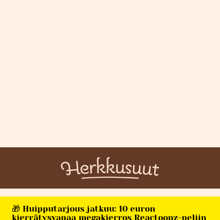
🎁 Huipputarjous jatkuu: 10 euron
kierrätysvapaa megakierros Reactoonz-peliin