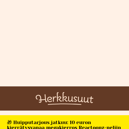
🎁 Huipputarjous jatkuu: 10 euron
kierrätysvapaa megakierros Reactoonz-peliin