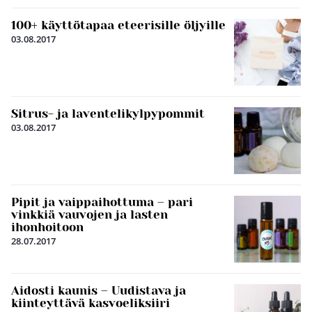
100+ käyttötapaa eteerisille öljyille
03.08.2017
Sitrus- ja laventelikylpypommit
03.08.2017
Pipit ja vaippaihottuma – pari
vinkkiä vauvojen ja lasten
ihonhoitoon
28.07.2017
Aidosti kaunis – Uudistava ja
kiinteyttävä kasvoeliksiiri