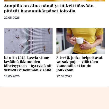
Anopilla on aina nämä yrtit keittiössään –
pitävät banaanikärpäset loitolla
20.05.2026
Istutin tätä kasvia viime
3 teetä, jotka helpottavat
keväänä ikkunoiden
vatsakipuja – yllättäen
läheisyyteen – hyttysiä oli
kamomilla ei kuulu
selvästi vähemmän sisällä
joukkoon
18.05.2026
27.08.2025