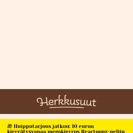
🎁 Huipputarjous jatkuu: 10 euron
kierrätysvapaa megakierros Reactoonz-peliin