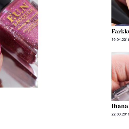
Farkk
19.04.201
Ihana
22.03.201