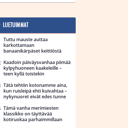
LUETUIMMAT
Tuttu mauste auttaa
karkottamaan
banaanikärpäset keittiöstä
Kaadoin päiväysvanhaa piimää
kylpyhuoneen kaakeleille –
teen kyllä toistekin
Tätä tehtiin kotonamme aina,
kun ruisleipä ehti kuivahtaa –
nykynuoret eivät edes tunne
Tämä vanha merimiesten
klassikko on täyttävää
kotiruokaa parhaimmillaan