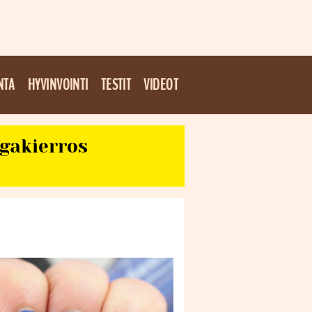
NTA
HYVINVOINTI
TESTIT
VIDEOT
egakierros