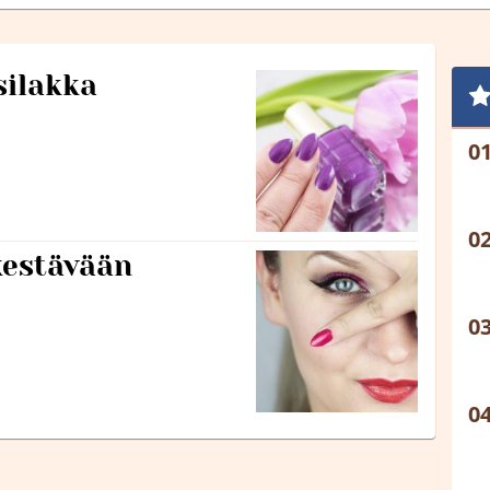
silakka
kestävään