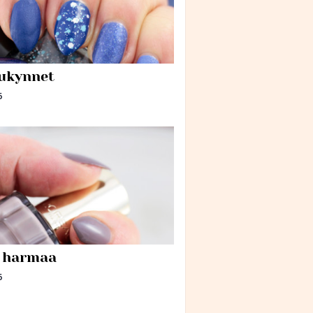
ukynnet
6
 harmaa
6