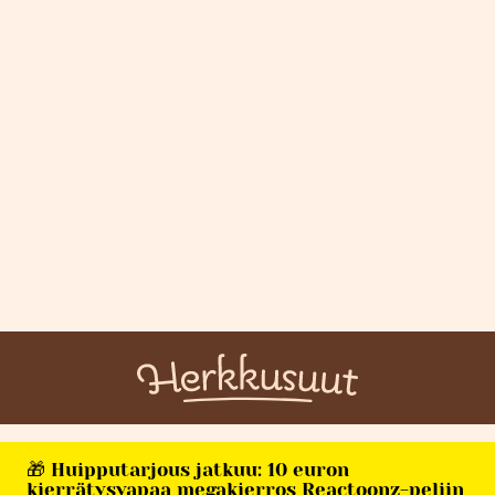
🎁 Huipputarjous jatkuu: 10 euron
kierrätysvapaa megakierros Reactoonz-peliin