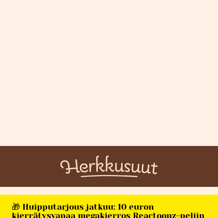
🎁 Huipputarjous jatkuu: 10 euron
kierrätysvapaa megakierros Reactoonz-peliin