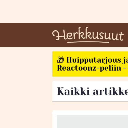
🎁 Huipputarjous j
Reactoonz-peliin - 
Kaikki artikk