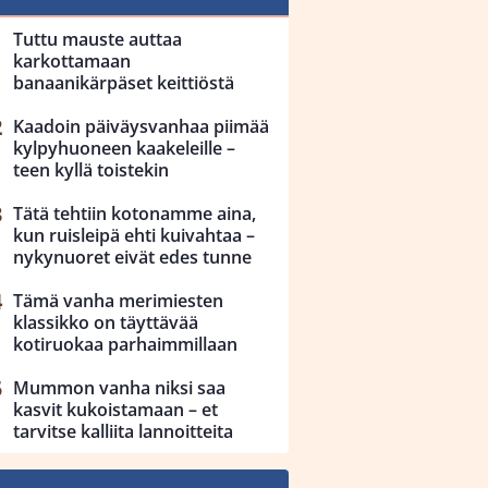
Tuttu mauste auttaa
karkottamaan
banaanikärpäset keittiöstä
Kaadoin päiväysvanhaa piimää
kylpyhuoneen kaakeleille –
teen kyllä toistekin
Tätä tehtiin kotonamme aina,
kun ruisleipä ehti kuivahtaa –
nykynuoret eivät edes tunne
Tämä vanha merimiesten
klassikko on täyttävää
kotiruokaa parhaimmillaan
Mummon vanha niksi saa
kasvit kukoistamaan – et
tarvitse kalliita lannoitteita