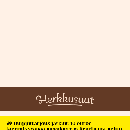
🎁 Huipputarjous jatkuu: 10 euron
kierrätysvapaa megakierros Reactoonz-peliin