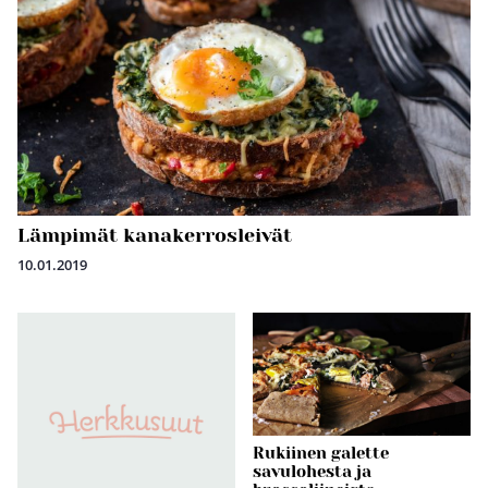
Lämpimät kanakerrosleivät
10.01.2019
Rukiinen galette
savulohesta ja