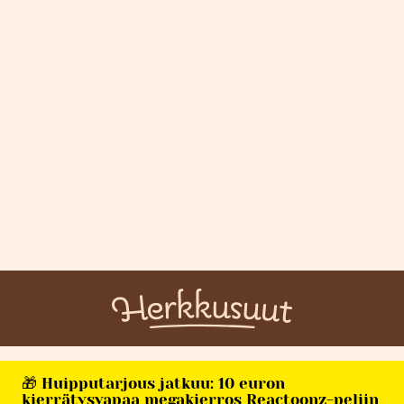
🎁 Huipputarjous jatkuu: 10 euron
kierrätysvapaa megakierros Reactoonz-peliin