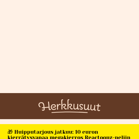
🎁 Huipputarjous jatkuu: 10 euron
kierrätysvapaa megakierros Reactoonz-peliin