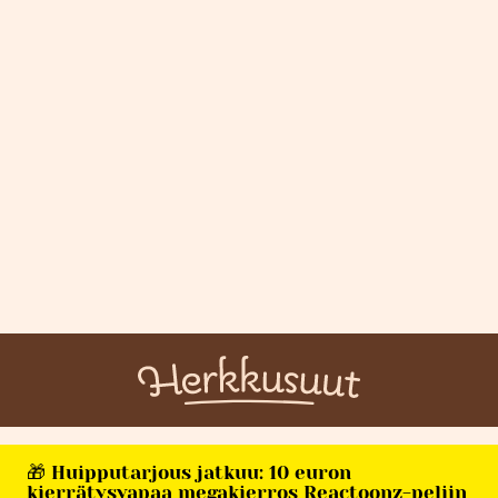
🎁 Huipputarjous jatkuu: 10 euron
kierrätysvapaa megakierros Reactoonz-peliin