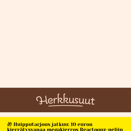
🎁 Huipputarjous jatkuu: 10 euron
kierrätysvapaa megakierros Reactoonz-peliin