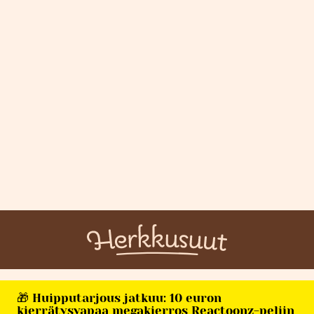
🎁 Huipputarjous jatkuu: 10 euron
kierrätysvapaa megakierros Reactoonz-peliin