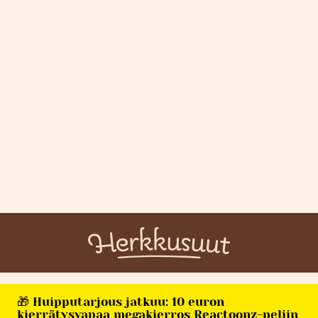
🎁 Huipputarjous jatkuu: 10 euron
kierrätysvapaa megakierros Reactoonz-peliin