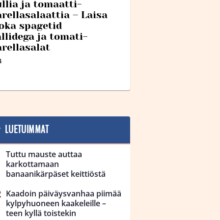
llia ja tomaatti-
rellasalaattia – Laisa
oka spagetid
llidega ja tomati-
rellasalat
4
LUETUIMMAT
Tuttu mauste auttaa
karkottamaan
banaanikärpäset keittiöstä
Kaadoin päiväysvanhaa piimää
kylpyhuoneen kaakeleille –
teen kyllä toistekin