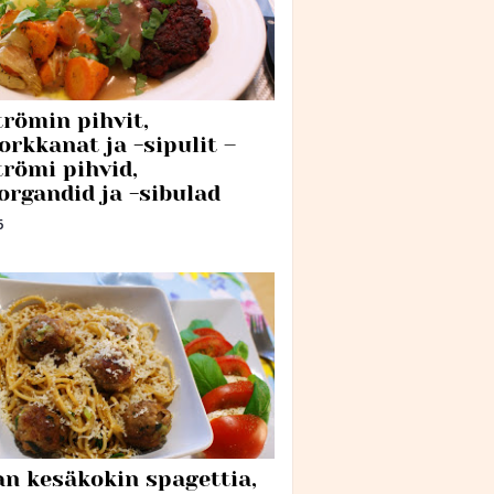
trömin pihvit,
orkkanat ja -sipulit –
trömi pihvid,
organdid ja -sibulad
6
an kesäkokin spagettia,