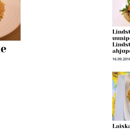
Linds
uunip
Linds
ne
ahjup
16.09.201
Laisk