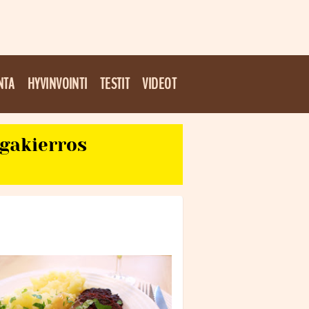
NTA
HYVINVOINTI
TESTIT
VIDEOT
egakierros