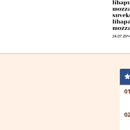
lihapu
mozza
suvek
lihapa
mozza
24.07.201