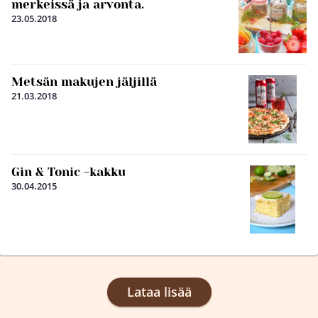
merkeissä ja arvonta.
23.05.2018
Metsän makujen jäljillä
21.03.2018
Gin & Tonic -kakku
30.04.2015
Lataa lisää