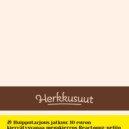
🎁 Huipputarjous jatkuu: 10 euron
kierrätysvapaa megakierros Reactoonz-peliin