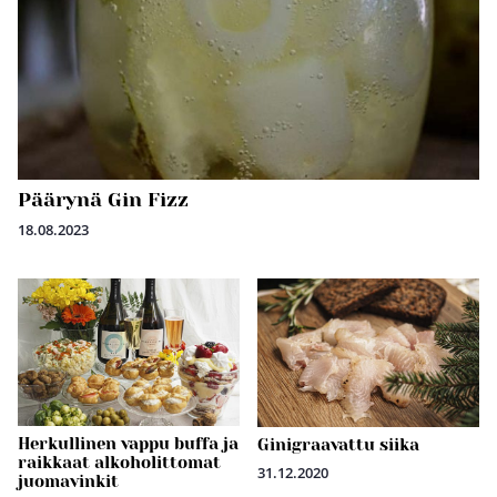
Päärynä Gin Fizz
18.08.2023
Herkullinen vappu buffa ja
Ginigraavattu siika
raikkaat alkoholittomat
31.12.2020
juomavinkit