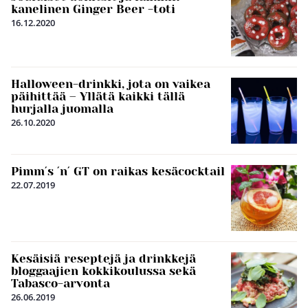
kanelinen Ginger Beer -toti
16.12.2020
Halloween-drinkki, jota on vaikea
päihittää – Yllätä kaikki tällä
hurjalla juomalla
26.10.2020
Pimm´s ´n´ GT on raikas kesäcocktail
22.07.2019
Kesäisiä reseptejä ja drinkkejä
bloggaajien kokkikoulussa sekä
Tabasco-arvonta
26.06.2019