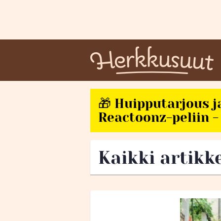
🎁 Huipputarjous j
Reactoonz-peliin - 
Kaikki artikk