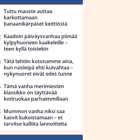
Tuttu mauste auttaa
karkottamaan
banaanikärpäset keittiöstä
Kaadoin päiväysvanhaa piimää
kylpyhuoneen kaakeleille –
teen kyllä toistekin
Tätä tehtiin kotonamme aina,
kun ruisleipä ehti kuivahtaa –
nykynuoret eivät edes tunne
Tämä vanha merimiesten
klassikko on täyttävää
kotiruokaa parhaimmillaan
Mummon vanha niksi saa
kasvit kukoistamaan – et
tarvitse kalliita lannoitteita