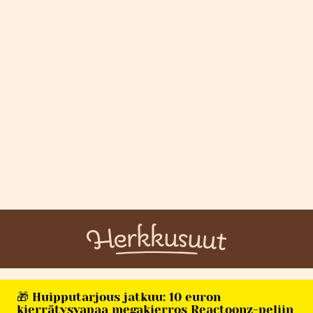
🎁 Huipputarjous jatkuu: 10 euron
kierrätysvapaa megakierros Reactoonz-peliin