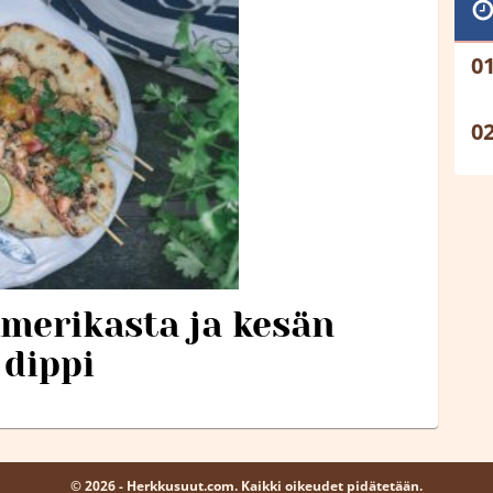
merikasta ja kesän
 dippi
© 2026 - Herkkusuut.com. Kaikki oikeudet pidätetään.