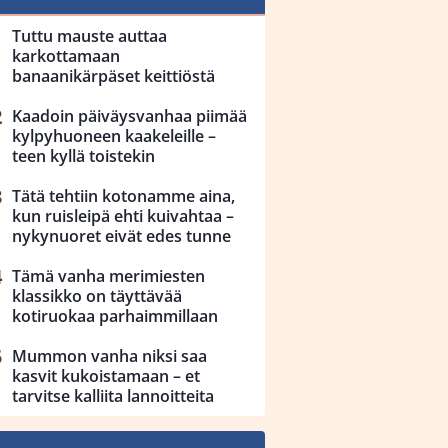
Tuttu mauste auttaa
karkottamaan
banaanikärpäset keittiöstä
Kaadoin päiväysvanhaa piimää
kylpyhuoneen kaakeleille –
teen kyllä toistekin
Tätä tehtiin kotonamme aina,
kun ruisleipä ehti kuivahtaa –
nykynuoret eivät edes tunne
Tämä vanha merimiesten
klassikko on täyttävää
kotiruokaa parhaimmillaan
Mummon vanha niksi saa
kasvit kukoistamaan – et
tarvitse kalliita lannoitteita