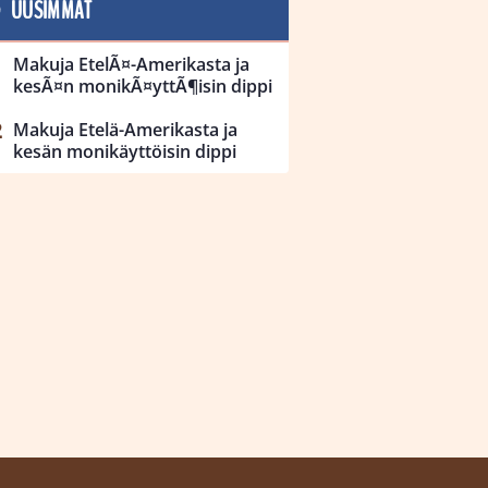
UUSIMMAT
Makuja EtelÃ¤-Amerikasta ja
kesÃ¤n monikÃ¤yttÃ¶isin dippi
Makuja Etelä-Amerikasta ja
kesän monikäyttöisin dippi