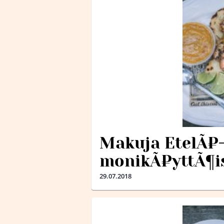
Makuja EtelÃ¤-
monikÃ¤yttÃ¶is
29.07.2018