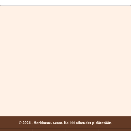
© 2026 - Herkkusuut.com. Kaikki oikeudet pidätetään.