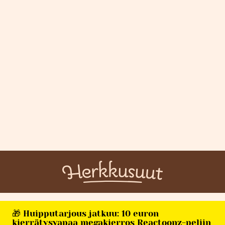
🎁 Huipputarjous jatkuu: 10 euron
kierrätysvapaa megakierros Reactoonz-peliin