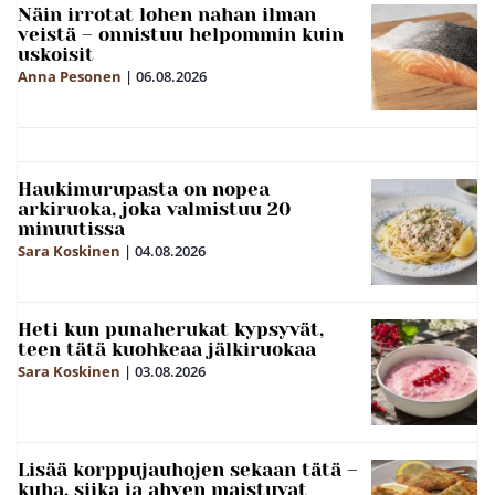
Näin irrotat lohen nahan ilman
veistä – onnistuu helpommin kuin
uskoisit
Anna Pesonen
|
06.08.2026
Haukimurupasta on nopea
arkiruoka, joka valmistuu 20
minuutissa
Sara Koskinen
|
04.08.2026
Heti kun punaherukat kypsyvät,
teen tätä kuohkeaa jälkiruokaa
Sara Koskinen
|
03.08.2026
Lisää korppujauhojen sekaan tätä –
kuha, siika ja ahven maistuvat