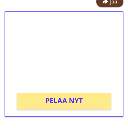
Jaa
1€ = 10€ arvosta
ilmaiskierroksia ilman
kierrätystä!
Talleta 1€
Saat heti 50 ilmaiskierrosta Tuohi
1000 -peliin (arvo 0,20€ per kierros)!
Ei kierrätysvaatimusta!
PELAA NYT