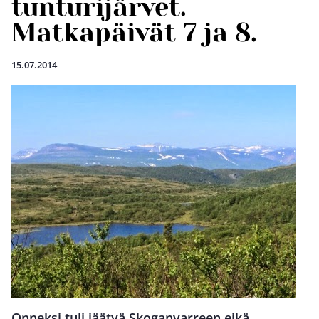
tunturijärvet.
Matkapäivät 7 ja 8.
15.07.2014
Onneksi tuli jäätyä Skoganvarreen eikä