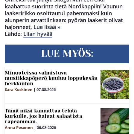
kaahattua suorinta tietä Nordkappiin! Vaunun
laakeririkko osoittautui pahemmaksi kuin
alunperin arvattiinkaan: pyörän laakerit olivat
hajonneet,
Lue lisää »
Lähde:
Liian hyvää
LUE MYÖS:
Minuuteissa valmistuva
mustikkapöperö kuuluu loppukesän
herkkuihin
Sara Koskinen
|
07.08.2026
Tämä niksi kannattaa tehdä
kurkulle, jos haluat salaatista
rapeamman.
Anna Pesonen
|
06.08.2026