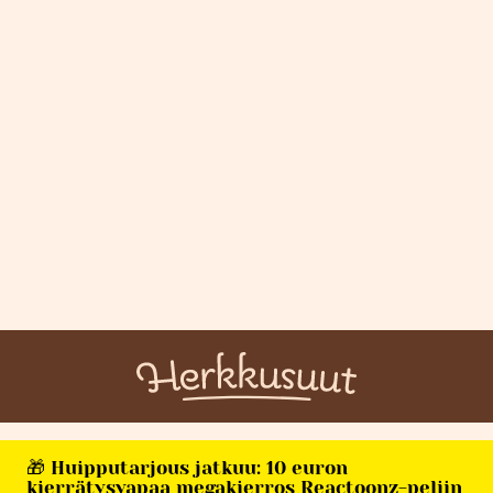
🎁 Huipputarjous jatkuu: 10 euron
kierrätysvapaa megakierros Reactoonz-peliin