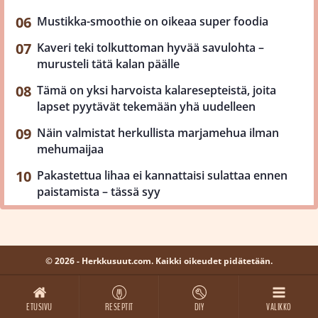
Mustikka-smoothie on oikeaa super foodia
Kaveri teki tolkuttoman hyvää savulohta –
murusteli tätä kalan päälle
Tämä on yksi harvoista kalaresepteistä, joita
lapset pyytävät tekemään yhä uudelleen
Näin valmistat herkullista marjamehua ilman
mehumaijaa
Pakastettua lihaa ei kannattaisi sulattaa ennen
paistamista – tässä syy
© 2026 - Herkkusuut.com. Kaikki oikeudet pidätetään.
ETUSIVU
RESEPTIT
DIY
VALIKKO