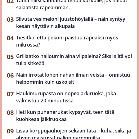
Tämä niksi kannattaa tehdä kurkulle, jos haluat
salaatista rapeamman.
Siivuta vesimeloni juustohöylällä – näin syntyy
kesän näyttävin alkupala
Tiesitkö, että pekoni paistuu rapeaksi myös
mikrossa?
Grillaatko halloumin aina viipaleina? Siksi siitä voi
tulla sitkeää.
Näin irrotat lohen nahan ilman veistä – onnistuu
helpommin kuin uskoisit
Haukimurupasta on nopea arkiruoka, joka
valmistuu 20 minuutissa
Heti kun punaherukat kypsyvät, teen tätä
kuohkeaa jälkiruokaa
Lisää korppujauhojen sekaan tätä – kuha, siika ja
ahven maistuvat paljon paremmilta