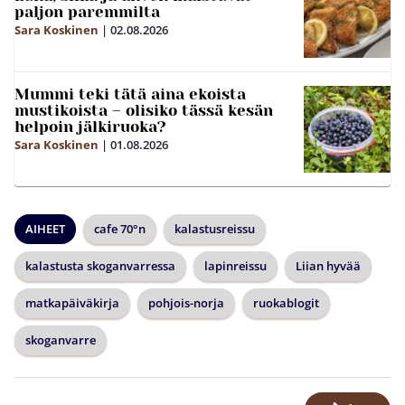
paljon paremmilta
Sara Koskinen
|
02.08.2026
Mummi teki tätä aina ekoista
mustikoista – olisiko tässä kesän
helpoin jälkiruoka?
Sara Koskinen
|
01.08.2026
AIHEET
cafe 70°n
kalastusreissu
kalastusta skoganvarressa
lapinreissu
Liian hyvää
matkapäiväkirja
pohjois-norja
ruokablogit
skoganvarre