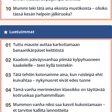
Mummi teki tätä aina ekoista mustikoista – olisiko
tässä kesän helpoin jälkiruoka?
Luetuimmat
Tuttu mauste auttaa karkottamaan
banaanikärpäset keittiöstä
Kaadoin päiväysvanhaa piimää kylpyhuoneen
kaakeleille – teen kyllä toistekin
Tätä tehtiin kotonamme aina, kun ruisleipä ehti
kuivahtaa – nykynuoret eivät edes tunne
Tämä vanha merimiesten klassikko on täyttävää
kotiruokaa parhaimmillaan
Mummon vanha niksi saa kasvit kukoistamaan –
et tarvitse kalliita lannoitteita