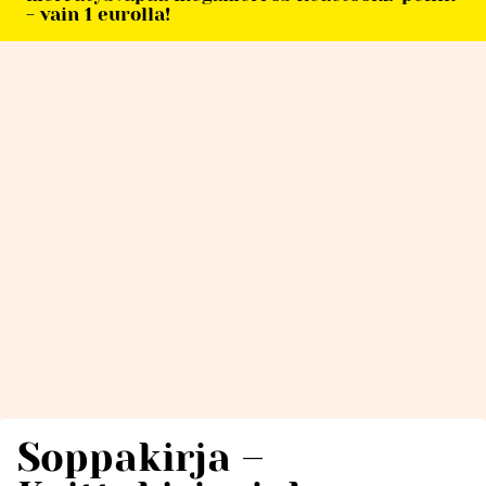
- vain 1 eurolla!
Soppakirja –