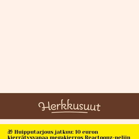
🎁 Huipputarjous jatkuu: 10 euron
kierrätysvapaa megakierros Reactoonz-peliin