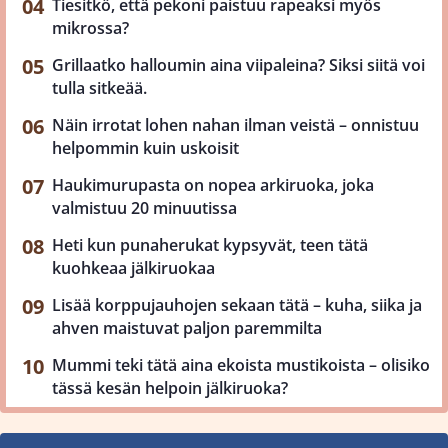
Tiesitkö, että pekoni paistuu rapeaksi myös
mikrossa?
Grillaatko halloumin aina viipaleina? Siksi siitä voi
tulla sitkeää.
Näin irrotat lohen nahan ilman veistä – onnistuu
helpommin kuin uskoisit
Haukimurupasta on nopea arkiruoka, joka
valmistuu 20 minuutissa
Heti kun punaherukat kypsyvät, teen tätä
kuohkeaa jälkiruokaa
Lisää korppujauhojen sekaan tätä – kuha, siika ja
ahven maistuvat paljon paremmilta
Mummi teki tätä aina ekoista mustikoista – olisiko
tässä kesän helpoin jälkiruoka?