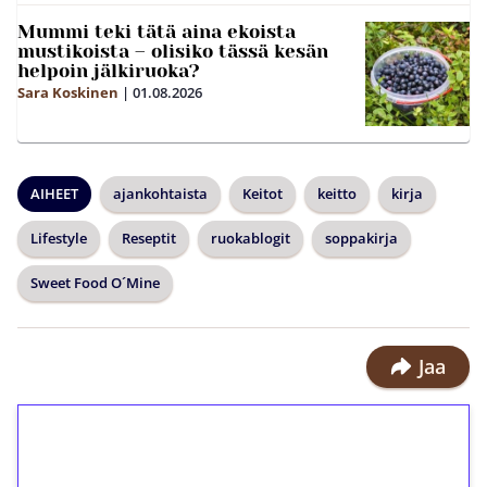
Mummi teki tätä aina ekoista
mustikoista – olisiko tässä kesän
helpoin jälkiruoka?
Sara Koskinen
|
01.08.2026
AIHEET
ajankohtaista
Keitot
keitto
kirja
Lifestyle
Reseptit
ruokablogit
soppakirja
Sweet Food O´Mine
Jaa
1€ = 10€ arvosta
ilmaiskierroksia ilman