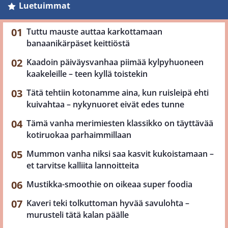
Luetuimmat
Tuttu mauste auttaa karkottamaan
banaanikärpäset keittiöstä
Kaadoin päiväysvanhaa piimää kylpyhuoneen
kaakeleille – teen kyllä toistekin
Tätä tehtiin kotonamme aina, kun ruisleipä ehti
kuivahtaa – nykynuoret eivät edes tunne
Tämä vanha merimiesten klassikko on täyttävää
kotiruokaa parhaimmillaan
Mummon vanha niksi saa kasvit kukoistamaan –
et tarvitse kalliita lannoitteita
Mustikka-smoothie on oikeaa super foodia
Kaveri teki tolkuttoman hyvää savulohta –
murusteli tätä kalan päälle