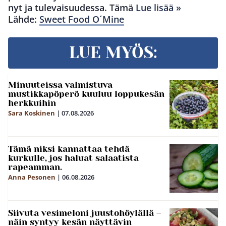
nyt ja tulevaisuudessa. Tämä
Lue lisää »
Lähde:
Sweet Food O´Mine
LUE MYÖS:
Minuuteissa valmistuva
mustikkapöperö kuuluu loppukesän
herkkuihin
Sara Koskinen
|
07.08.2026
Tämä niksi kannattaa tehdä
kurkulle, jos haluat salaatista
rapeamman.
Anna Pesonen
|
06.08.2026
Siivuta vesimeloni juustohöylällä –
näin syntyy kesän näyttävin