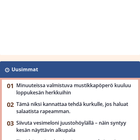
Uusimmat
Minuuteissa valmistuva mustikkapöperö kuuluu
loppukesän herkkuihin
Tämä niksi kannattaa tehdä kurkulle, jos haluat
salaatista rapeamman.
Siivuta vesimeloni juustohöylällä – näin syntyy
kesän näyttävin alkupala