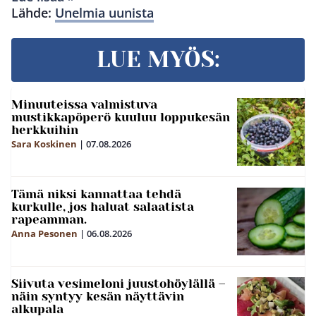
Lähde:
Unelmia uunista
LUE MYÖS:
Minuuteissa valmistuva
mustikkapöperö kuuluu loppukesän
herkkuihin
Sara Koskinen
|
07.08.2026
Tämä niksi kannattaa tehdä
kurkulle, jos haluat salaatista
rapeamman.
Anna Pesonen
|
06.08.2026
Siivuta vesimeloni juustohöylällä –
näin syntyy kesän näyttävin
alkupala