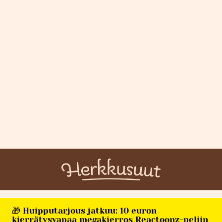
🎁 Huipputarjous jatkuu: 10 euron
kierrätysvapaa megakierros Reactoonz-peliin