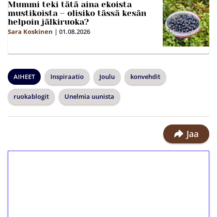
Mummi teki tätä aina ekoista
mustikoista – olisiko tässä kesän
helpoin jälkiruoka?
Sara Koskinen
|
01.08.2026
AIHEET
Inspiraatio
Joulu
konvehdit
ruokablogit
Unelmia uunista
Jaa
1€ = 10€ arvosta
ilmaiskierroksia ilman
kierrätystä!