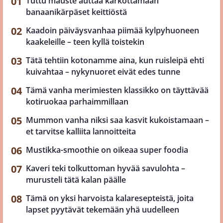
Tuttu mauste auttaa karkottamaan
banaanikärpäset keittiöstä
Kaadoin päiväysvanhaa piimää kylpyhuoneen
kaakeleille – teen kyllä toistekin
Tätä tehtiin kotonamme aina, kun ruisleipä ehti
kuivahtaa – nykynuoret eivät edes tunne
Tämä vanha merimiesten klassikko on täyttävää
kotiruokaa parhaimmillaan
Mummon vanha niksi saa kasvit kukoistamaan –
et tarvitse kalliita lannoitteita
Mustikka-smoothie on oikeaa super foodia
Kaveri teki tolkuttoman hyvää savulohta –
murusteli tätä kalan päälle
Tämä on yksi harvoista kalaresepteistä, joita
lapset pyytävät tekemään yhä uudelleen