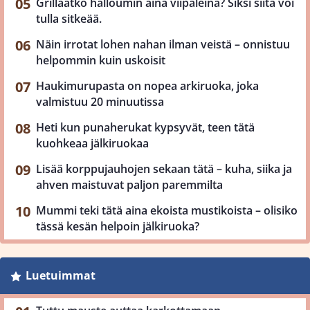
Grillaatko halloumin aina viipaleina? Siksi siitä voi
tulla sitkeää.
Näin irrotat lohen nahan ilman veistä – onnistuu
helpommin kuin uskoisit
Haukimurupasta on nopea arkiruoka, joka
valmistuu 20 minuutissa
Heti kun punaherukat kypsyvät, teen tätä
kuohkeaa jälkiruokaa
Lisää korppujauhojen sekaan tätä – kuha, siika ja
ahven maistuvat paljon paremmilta
Mummi teki tätä aina ekoista mustikoista – olisiko
tässä kesän helpoin jälkiruoka?
Luetuimmat