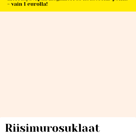
- vain 1 eurolla!
Riisimurosuklaat