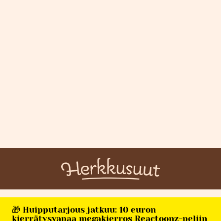
🎁 Huipputarjous jatkuu: 10 euron
kierrätysvapaa megakierros Reactoonz-peliin