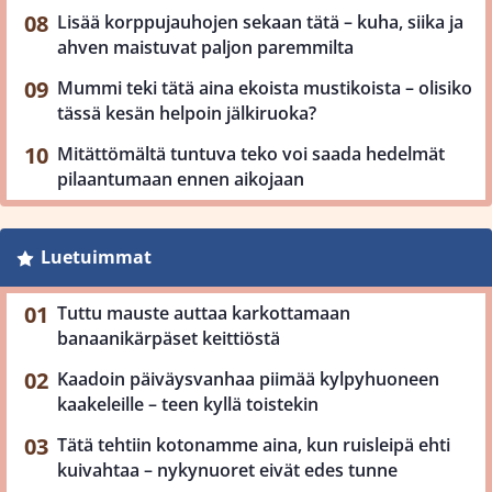
Lisää korppujauhojen sekaan tätä – kuha, siika ja
ahven maistuvat paljon paremmilta
Mummi teki tätä aina ekoista mustikoista – olisiko
tässä kesän helpoin jälkiruoka?
Mitättömältä tuntuva teko voi saada hedelmät
pilaantumaan ennen aikojaan
Luetuimmat
Tuttu mauste auttaa karkottamaan
banaanikärpäset keittiöstä
Kaadoin päiväysvanhaa piimää kylpyhuoneen
kaakeleille – teen kyllä toistekin
Tätä tehtiin kotonamme aina, kun ruisleipä ehti
kuivahtaa – nykynuoret eivät edes tunne