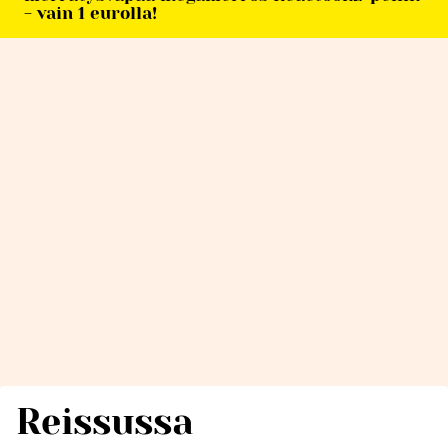
- vain 1 eurolla!
Reissussa