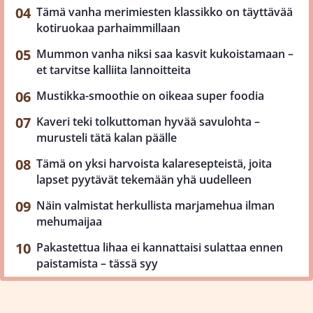
Tämä vanha merimiesten klassikko on täyttävää
kotiruokaa parhaimmillaan
Mummon vanha niksi saa kasvit kukoistamaan –
et tarvitse kalliita lannoitteita
Mustikka-smoothie on oikeaa super foodia
Kaveri teki tolkuttoman hyvää savulohta –
murusteli tätä kalan päälle
Tämä on yksi harvoista kalaresepteistä, joita
lapset pyytävät tekemään yhä uudelleen
Näin valmistat herkullista marjamehua ilman
mehumaijaa
Pakastettua lihaa ei kannattaisi sulattaa ennen
paistamista – tässä syy