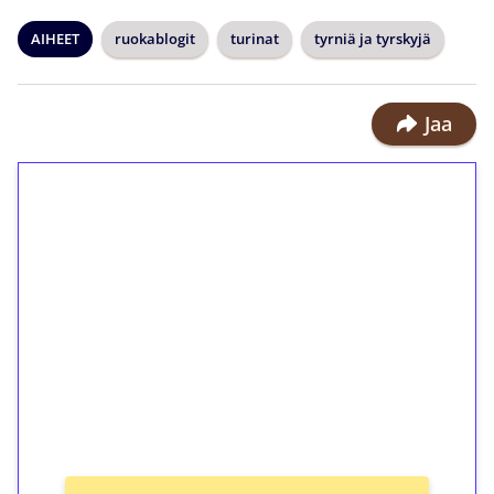
AIHEET
ruokablogit
turinat
tyrniä ja tyrskyjä
Jaa
1€ = 10€ arvosta
ilmaiskierroksia ilman
kierrätystä!
Talleta 1€
Saat heti 50 ilmaiskierrosta Tuohi
1000 -peliin (arvo 0,20€ per kierros)!
Ei kierrätysvaatimusta!