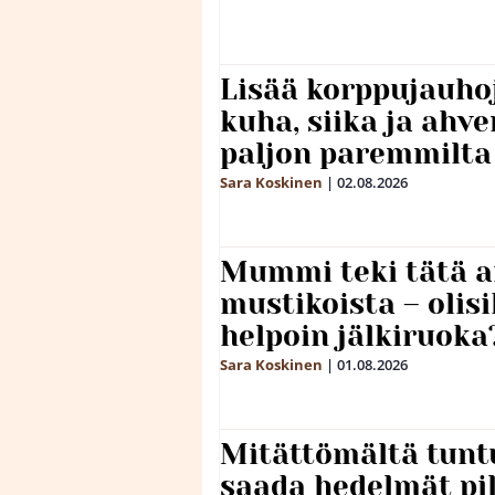
Lisää korppujauho
kuha, siika ja ahv
paljon paremmilta
Sara Koskinen
|
02.08.2026
Mummi teki tätä a
mustikoista – olis
helpoin jälkiruoka
Sara Koskinen
|
01.08.2026
Mitättömältä tuntu
saada hedelmät p