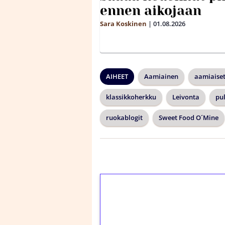
ennen aikojaan
Sara Koskinen
|
01.08.2026
AIHEET
Aamiainen
aamiaise
klassikkoherkku
Leivonta
pu
ruokablogit
Sweet Food O´Mine
1€ = 10€ arvosta 
kierrätystä!