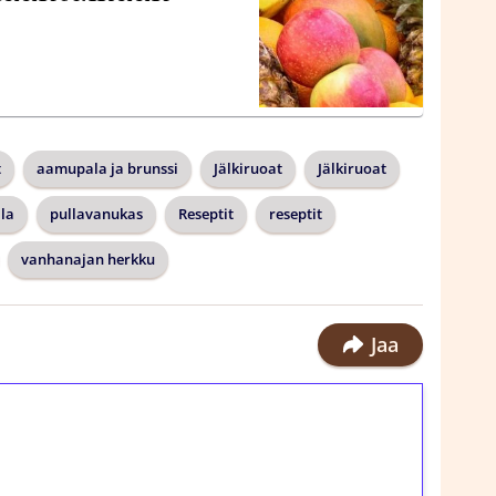
t
aamupala ja brunssi
Jälkiruoat
Jälkiruoat
lla
pullavanukas
Reseptit
reseptit
vanhanajan herkku
Jaa
ilmaiskierroksia ilman