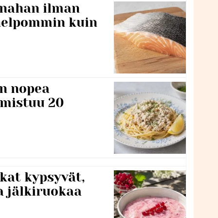
 nahan ilman
 helpommin kuin
n nopea
lmistuu 20
kat kypsyvät,
a jälkiruokaa