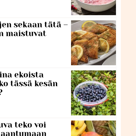
jen sekaan tätä –
en maistuvat
ina ekoista
iko tässä kesän
?
va teko voi
ilaantumaan