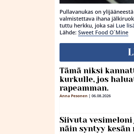
Pullavanukas on ylijääneestä
valmistettava ihana jälkiruo
tuttu herkku, joka sai
Lue lis
Lähde:
Sweet Food O´Mine
L
Tämä niksi kannat
kurkulle, jos halua
rapeamman.
Anna Pesonen
|
06.08.2026
Siivuta vesimeloni
näin syntyy kesän 