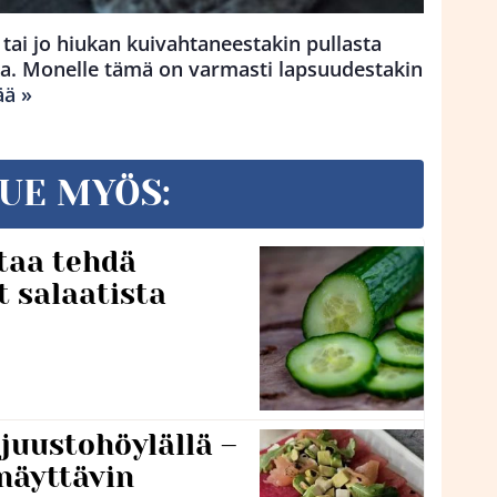
 tai jo hiukan kuivahtaneestakin pullasta
ka. Monelle tämä on varmasti lapsuudestakin
ää »
UE MYÖS:
taa tehdä
t salaatista
 juustohöylällä –
näyttävin