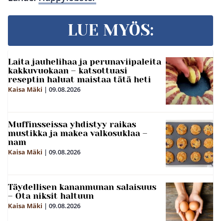
LUE MYÖS:
Laita jauhelihaa ja perunaviipaleita
kakkuvuokaan – katsottuasi
reseptin haluat maistaa tätä heti
Kaisa Mäki
|
09.08.2026
Muffinsseissa yhdistyy raikas
mustikka ja makea valkosuklaa –
nam
Kaisa Mäki
|
09.08.2026
Täydellisen kananmunan salaisuus
– Ota niksit haltuun
Kaisa Mäki
|
09.08.2026