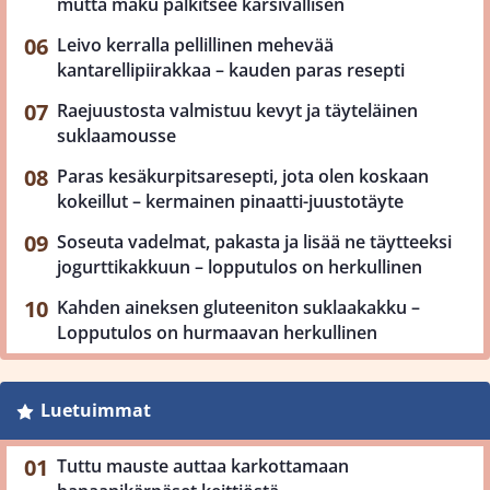
mutta maku palkitsee kärsivällisen
Leivo kerralla pellillinen mehevää
kantarellipiirakkaa – kauden paras resepti
Raejuustosta valmistuu kevyt ja täyteläinen
suklaamousse
Paras kesäkurpitsaresepti, jota olen koskaan
kokeillut – kermainen pinaatti-juustotäyte
Soseuta vadelmat, pakasta ja lisää ne täytteeksi
jogurttikakkuun – lopputulos on herkullinen
Kahden aineksen gluteeniton suklaakakku –
Lopputulos on hurmaavan herkullinen
Luetuimmat
Tuttu mauste auttaa karkottamaan