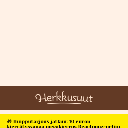
🎁 Huipputarjous jatkuu: 10 euron
kierrätysvapaa megakierros Reactoonz-peliin