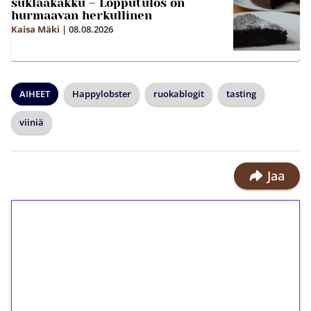
suklaakakku – Lopputulos on
hurmaavan herkullinen
Kaisa Mäki
|
08.08.2026
AIHEET
Happylobster
ruokablogit
tasting
viiniä
Jaa
1€ = 10€ arvosta
ilmaiskierroksia ilman
kierrätystä!
Talleta 1€