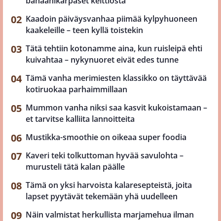
banaanikärpäset keittiöstä
Kaadoin päiväysvanhaa piimää kylpyhuoneen
kaakeleille – teen kyllä toistekin
Tätä tehtiin kotonamme aina, kun ruisleipä ehti
kuivahtaa – nykynuoret eivät edes tunne
Tämä vanha merimiesten klassikko on täyttävää
kotiruokaa parhaimmillaan
Mummon vanha niksi saa kasvit kukoistamaan –
et tarvitse kalliita lannoitteita
Mustikka-smoothie on oikeaa super foodia
Kaveri teki tolkuttoman hyvää savulohta –
murusteli tätä kalan päälle
Tämä on yksi harvoista kalaresepteistä, joita
lapset pyytävät tekemään yhä uudelleen
Näin valmistat herkullista marjamehua ilman