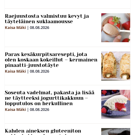
Raejuustosta valmistuu kevyt ja
täyteläinen suklaamousse
Kaisa Mäki
|
08.08.2026
Paras kesäkurpitsaresepti, jota
olen koskaan kokeillut – kermainen
pinaatti-juustotäyte
Kaisa Mäki
|
08.08.2026
Soseuta vadelmat, pakasta ja lisää
ne täytteeksi jogurttikakkuun –
lopputulos on herkullinen
Kaisa Mäki
|
08.08.2026
Kahden aineksen gluteeniton