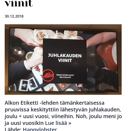
viinit
30.12.2018
Alkon Etiketti -lehden tämänkertaisessa
pruuvissa keskityttiin lähestyvän juhlakauden,
joulu + uusi vuosi, viineihin. Noh, joulu meni jo
ja uusi vuosikin
Lue lisää »
Lähde:
Happylobster