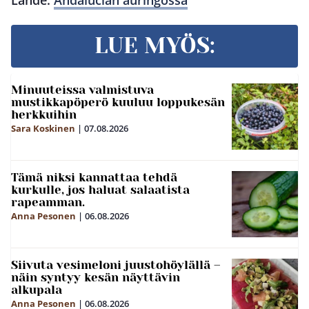
LUE MYÖS:
Minuuteissa valmistuva
mustikkapöperö kuuluu loppukesän
herkkuihin
Sara Koskinen
|
07.08.2026
Tämä niksi kannattaa tehdä
kurkulle, jos haluat salaatista
rapeamman.
Anna Pesonen
|
06.08.2026
Siivuta vesimeloni juustohöylällä –
näin syntyy kesän näyttävin
alkupala
Anna Pesonen
|
06.08.2026