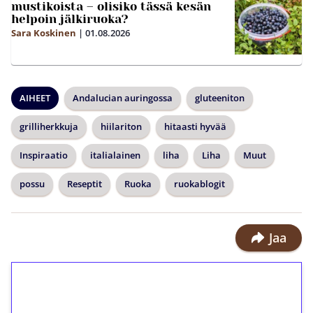
mustikoista – olisiko tässä kesän
helpoin jälkiruoka?
Sara Koskinen
|
01.08.2026
AIHEET
Andalucian auringossa
gluteeniton
grilliherkkuja
hiilariton
hitaasti hyvää
Inspiraatio
italialainen
liha
Liha
Muut
possu
Reseptit
Ruoka
ruokablogit
Jaa
1€ = 10€ arvosta
ilmaiskierroksia ilman