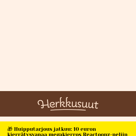
🎁 Huipputarjous jatkuu: 10 euron
kierrätysvapaa megakierros Reactoonz-peliin