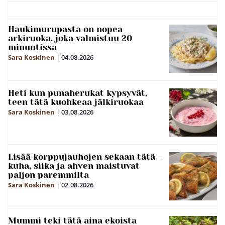
Haukimurupasta on nopea
arkiruoka, joka valmistuu 20
minuutissa
Sara Koskinen
|
04.08.2026
Heti kun punaherukat kypsyvät,
teen tätä kuohkeaa jälkiruokaa
Sara Koskinen
|
03.08.2026
Lisää korppujauhojen sekaan tätä –
kuha, siika ja ahven maistuvat
paljon paremmilta
Sara Koskinen
|
02.08.2026
Mummi teki tätä aina ekoista