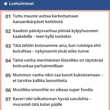
Luetuimmat
Tuttu mauste auttaa karkottamaan
banaanikärpäset keittiöstä
Kaadoin päiväysvanhaa piimää kylpyhuoneen
kaakeleille – teen kyllä toistekin
Tätä tehtiin kotonamme aina, kun ruisleipä ehti
kuivahtaa – nykynuoret eivät edes tunne
Tämä vanha merimiesten klassikko on täyttävää
kotiruokaa parhaimmillaan
Mummon vanha niksi saa kasvit kukoistamaan –
et tarvitse kalliita lannoitteita
Mustikka-smoothie on oikeaa super foodia
Kaveri teki tolkuttoman hyvää savulohta –
murusteli tätä kalan päälle