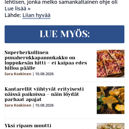
lehtisen, jonka melko samankaltainen ohje oli
Lue lisää »
Lähde:
Liian hyvää
LUE MYÖS:
Superherkullinen
punaherukkapannukakku on
loppukesän hitti – ei kaipaa edes
hilloa päälle
Sara Koskinen
|
10.08.2026
Kantarellit viihtyvät erityisesti
näissä paikoissa – näin löydät
parhaat apajat
Sara Koskinen
|
10.08.2026
Yksi ripaus muutti