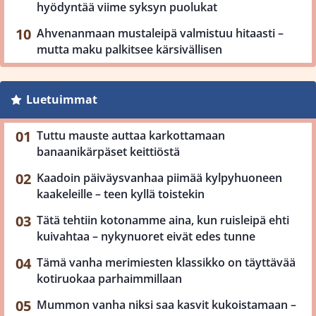
hyödyntää viime syksyn puolukat
Ahvenanmaan mustaleipä valmistuu hitaasti –
mutta maku palkitsee kärsivällisen
Luetuimmat
Tuttu mauste auttaa karkottamaan
banaanikärpäset keittiöstä
Kaadoin päiväysvanhaa piimää kylpyhuoneen
kaakeleille – teen kyllä toistekin
Tätä tehtiin kotonamme aina, kun ruisleipä ehti
kuivahtaa – nykynuoret eivät edes tunne
Tämä vanha merimiesten klassikko on täyttävää
kotiruokaa parhaimmillaan
Mummon vanha niksi saa kasvit kukoistamaan –