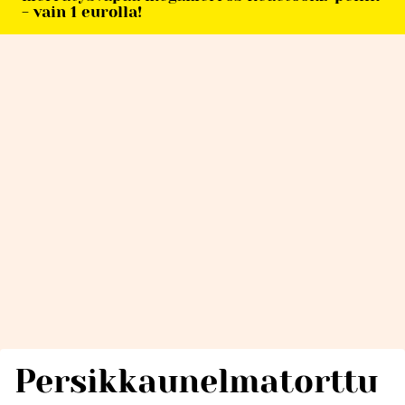
- vain 1 eurolla!
Persikkaunelmatorttu