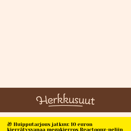
🎁 Huipputarjous jatkuu: 10 euron
kierrätysvapaa megakierros Reactoonz-peliin