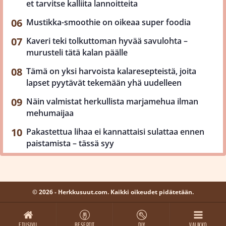
et tarvitse kalliita lannoitteita
Mustikka-smoothie on oikeaa super foodia
Kaveri teki tolkuttoman hyvää savulohta –
murusteli tätä kalan päälle
Tämä on yksi harvoista kalaresepteistä, joita
lapset pyytävät tekemään yhä uudelleen
Näin valmistat herkullista marjamehua ilman
mehumaijaa
Pakastettua lihaa ei kannattaisi sulattaa ennen
paistamista – tässä syy
© 2026 - Herkkusuut.com. Kaikki oikeudet pidätetään.
ETUSIVU
RESEPTIT
DIY
VALIKKO