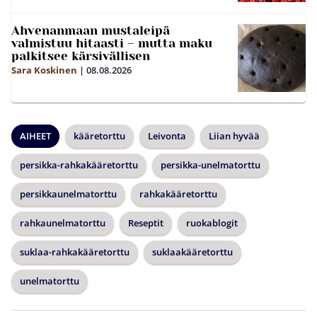
Ahvenanmaan mustaleipä
valmistuu hitaasti – mutta maku
palkitsee kärsivällisen
Sara Koskinen
|
08.08.2026
AIHEET
kääretorttu
Leivonta
Liian hyvää
persikka-rahkakääretorttu
persikka-unelmatorttu
persikkaunelmatorttu
rahkakääretorttu
rahkaunelmatorttu
Reseptit
ruokablogit
suklaa-rahkakääretorttu
suklaakääretorttu
unelmatorttu