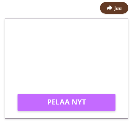
Jaa
🎁 Huipputarjous jatkuu: 10
euron kierrätysvapaa
megakierros Reactoonz-
peliin – vain 1 eurolla!
Peli: Reactoonz
Vain uusille asiakkaille!
PELAA NYT