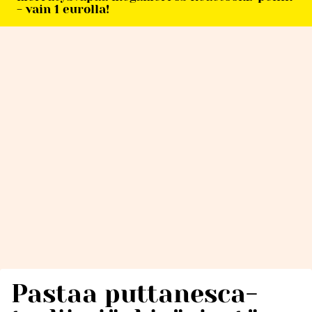
- vain 1 eurolla!
Pastaa puttanesca-