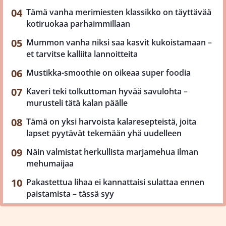
Tämä vanha merimiesten klassikko on täyttävää
kotiruokaa parhaimmillaan
Mummon vanha niksi saa kasvit kukoistamaan –
et tarvitse kalliita lannoitteita
Mustikka-smoothie on oikeaa super foodia
Kaveri teki tolkuttoman hyvää savulohta –
murusteli tätä kalan päälle
Tämä on yksi harvoista kalaresepteistä, joita
lapset pyytävät tekemään yhä uudelleen
Näin valmistat herkullista marjamehua ilman
mehumaijaa
Pakastettua lihaa ei kannattaisi sulattaa ennen
paistamista – tässä syy