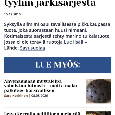
tyyliin järkisärjestä
15.12.2016
Syksyllä silmiini osui tavallisessa pikkukaupassa
tuote, joka suorastaan huusi nimeäni.
Kotimaisesta särjestä tehty marinoitu kalatuote,
jossa ei ole teräviä ruotoja
Lue lisää »
Lähde:
Savusuolaa
LUE MYÖS:
Ahvenanmaan mustaleipä
valmistuu hitaasti – mutta maku
palkitsee kärsivällisen
Sara Koskinen
|
08.08.2026
Leivo kerralla pellillinen mehevää