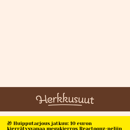
🎁 Huipputarjous jatkuu: 10 euron
kierrätysvapaa megakierros Reactoonz-peliin