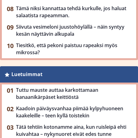
Tämä niksi kannattaa tehdä kurkulle, jos haluat
salaatista rapeamman.
Siivuta vesimeloni juustohöylällä – näin syntyy
kesän näyttävin alkupala
Tiesitkö, että pekoni paistuu rapeaksi myös
mikrossa?
Luetuimmat
Tuttu mauste auttaa karkottamaan
banaanikärpäset keittiöstä
Kaadoin päiväysvanhaa piimää kylpyhuoneen
kaakeleille – teen kyllä toistekin
Tätä tehtiin kotonamme aina, kun ruisleipä ehti
kuivahtaa – nykynuoret eivät edes tunne