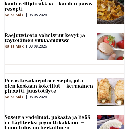
kantarellipiirakkaa – kauden paras
resepti
Kaisa Mäki
|
08.08.2026
Raejuustosta valmistuu kevyt ja
täyteläinen suklaamousse
Kaisa Mäki
|
08.08.2026
Paras kesäkurpitsaresepti, jota
olen koskaan kokeillut – kermainen
pinaatti-juustotäyte
Kaisa Mäki
|
08.08.2026
Soseuta vadelmat, pakasta ja lisää
ne täytteeksi jogurttikakkuun –
lopputulos on herkullinen