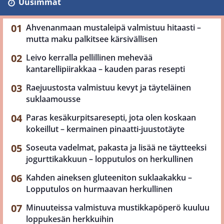
Uusimmat
Ahvenanmaan mustaleipä valmistuu hitaasti –
mutta maku palkitsee kärsivällisen
Leivo kerralla pellillinen mehevää
kantarellipiirakkaa – kauden paras resepti
Raejuustosta valmistuu kevyt ja täyteläinen
suklaamousse
Paras kesäkurpitsaresepti, jota olen koskaan
kokeillut – kermainen pinaatti-juustotäyte
Soseuta vadelmat, pakasta ja lisää ne täytteeksi
jogurttikakkuun – lopputulos on herkullinen
Kahden aineksen gluteeniton suklaakakku –
Lopputulos on hurmaavan herkullinen
Minuuteissa valmistuva mustikkapöperö kuuluu
loppukesän herkkuihin