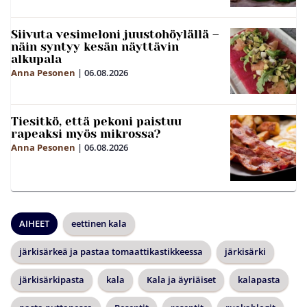
Siivuta vesimeloni juustohöylällä –
näin syntyy kesän näyttävin
alkupala
Anna Pesonen
|
06.08.2026
Tiesitkö, että pekoni paistuu
rapeaksi myös mikrossa?
Anna Pesonen
|
06.08.2026
AIHEET
eettinen kala
järkisärkeä ja pastaa tomaattikastikkeessa
järkisärki
järkisärkipasta
kala
Kala ja äyriäiset
kalapasta