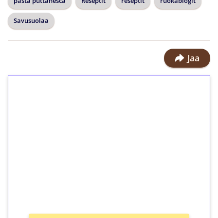
pasta puttanesca
Reseptit
reseptit
ruokablogit
Savusuolaa
Jaa
1€ = 10€ arvosta
ilmaiskierroksia ilman
kierrätystä!
Talleta 1€
Saat heti 50 ilmaiskierrosta Tuohi
1000 -peliin (arvo 0,20€ per kierros)!
Ei kierrätysvaatimusta!