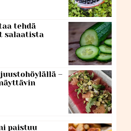
taa tehdä
t salaatista
 juustohöylällä –
näyttävin
ni paistuu