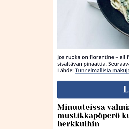
Jos ruoka on florentine – eli
sisältävän pinaattia. Seuraav
Lähde:
Tunnelmallisia makuj
L
Minuuteissa valmi
mustikkapöperö k
herkkuihin