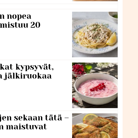
n nopea
lmistuu 20
kat kypsyvät,
a jälkiruokaa
jen sekaan tätä –
en maistuvat