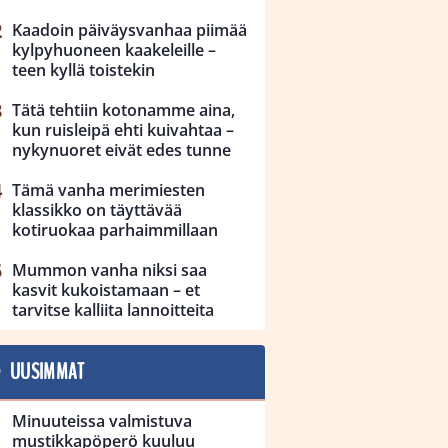
Kaadoin päiväysvanhaa piimää
kylpyhuoneen kaakeleille –
teen kyllä toistekin
Tätä tehtiin kotonamme aina,
kun ruisleipä ehti kuivahtaa –
nykynuoret eivät edes tunne
Tämä vanha merimiesten
klassikko on täyttävää
kotiruokaa parhaimmillaan
Mummon vanha niksi saa
kasvit kukoistamaan – et
tarvitse kalliita lannoitteita
UUSIMMAT
Minuuteissa valmistuva
mustikkapöperö kuuluu