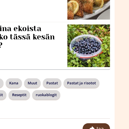
ina ekoista
iko tässä kesän
?
Kana
Muut
Pastat
Pastat ja risotot
it
Reseptit
ruokablogit
Jaa