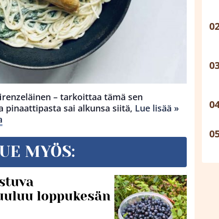
 firenzeläinen – tarkoittaa tämä sen
a pinaattipasta sai alkunsa siitä,
Lue lisää »
a
UE MYÖS:
stuva
uuluu loppukesän