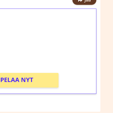
ilmaiskierroksia ilman
rosta Tuohi 1000 -peliin (arvo 0,20€ per
!
PELAA NYT