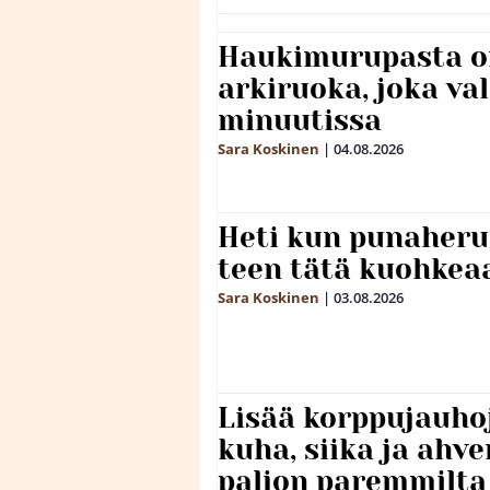
Haukimurupasta o
arkiruoka, joka va
minuutissa
Sara Koskinen
|
04.08.2026
Heti kun punaheru
teen tätä kuohkea
Sara Koskinen
|
03.08.2026
Lisää korppujauho
kuha, siika ja ahv
paljon paremmilta