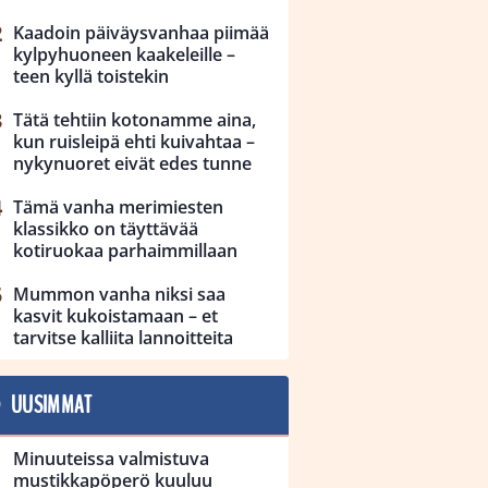
Kaadoin päiväysvanhaa piimää
kylpyhuoneen kaakeleille –
teen kyllä toistekin
Tätä tehtiin kotonamme aina,
kun ruisleipä ehti kuivahtaa –
nykynuoret eivät edes tunne
Tämä vanha merimiesten
klassikko on täyttävää
kotiruokaa parhaimmillaan
Mummon vanha niksi saa
kasvit kukoistamaan – et
tarvitse kalliita lannoitteita
UUSIMMAT
Minuuteissa valmistuva
mustikkapöperö kuuluu