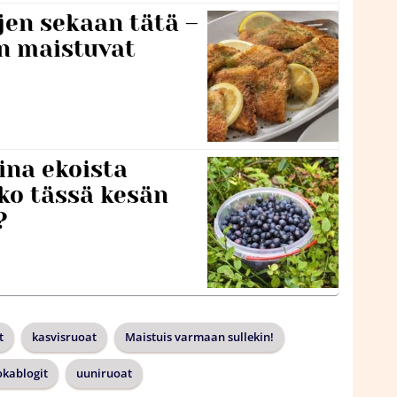
jen sekaan tätä –
en maistuvat
ina ekoista
iko tässä kesän
?
t
kasvisruoat
Maistuis varmaan sullekin!
okablogit
uuniruoat