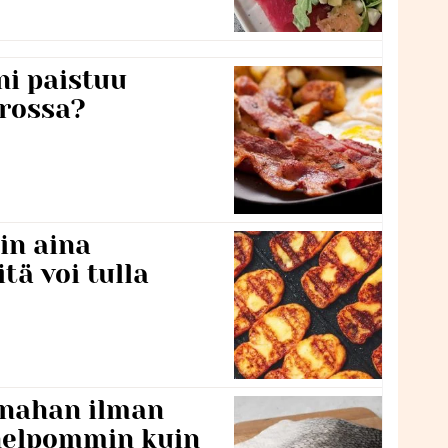
ni paistuu
rossa?
in aina
itä voi tulla
 nahan ilman
 helpommin kuin