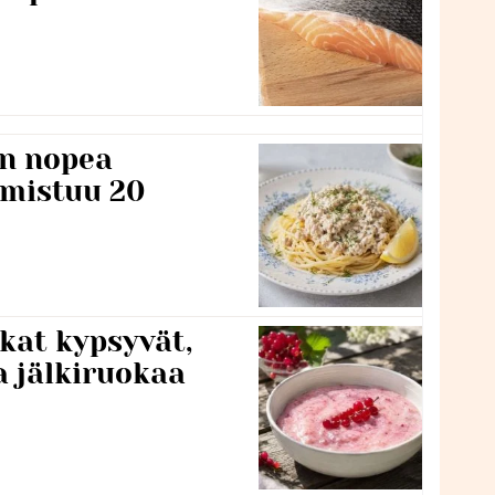
n nopea
lmistuu 20
kat kypsyvät,
a jälkiruokaa