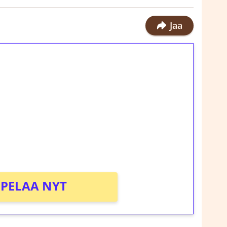
Jaa
ilmaiskierroksia ilman
rosta Tuohi 1000 -peliin (arvo 0,20€ per
!
PELAA NYT