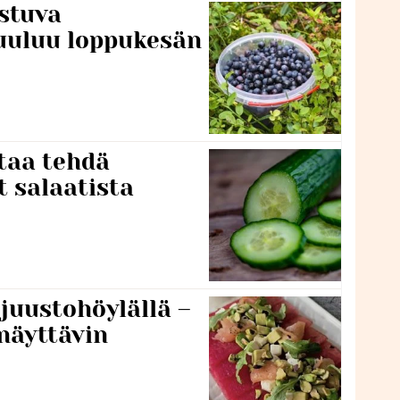
stuva
uuluu loppukesän
taa tehdä
t salaatista
 juustohöylällä –
näyttävin