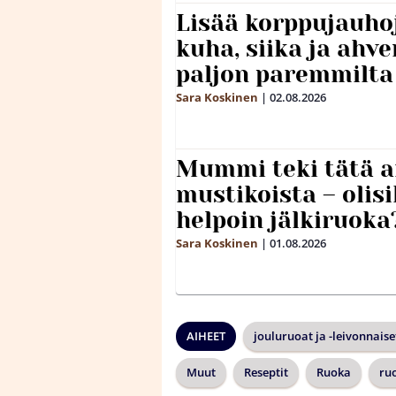
Lisää korppujauho
kuha, siika ja ahv
paljon paremmilta
Sara Koskinen
|
02.08.2026
Mummi teki tätä a
mustikoista – olis
helpoin jälkiruoka
Sara Koskinen
|
01.08.2026
AIHEET
jouluruoat ja -leivonnaise
Muut
Reseptit
Ruoka
ru