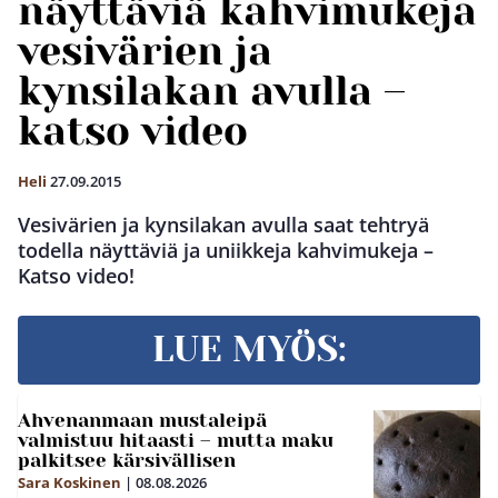
näyttäviä kahvimukeja
vesivärien ja
kynsilakan avulla –
katso video
Heli
27.09.2015
Vesivärien ja kynsilakan avulla saat tehtryä
todella näyttäviä ja uniikkeja kahvimukeja –
Katso video!
LUE MYÖS:
Ahvenanmaan mustaleipä
valmistuu hitaasti – mutta maku
palkitsee kärsivällisen
Sara Koskinen
|
08.08.2026