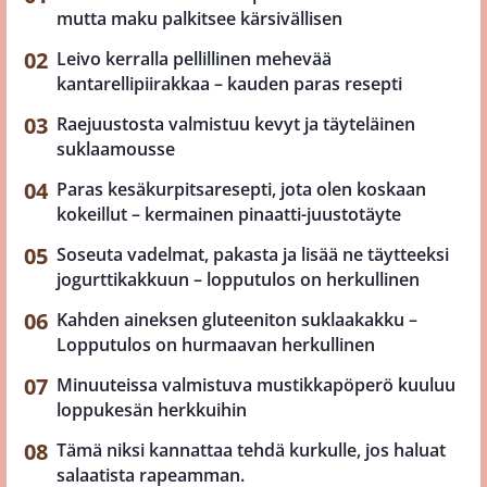
mutta maku palkitsee kärsivällisen
Leivo kerralla pellillinen mehevää
kantarellipiirakkaa – kauden paras resepti
Raejuustosta valmistuu kevyt ja täyteläinen
suklaamousse
Paras kesäkurpitsaresepti, jota olen koskaan
kokeillut – kermainen pinaatti-juustotäyte
Soseuta vadelmat, pakasta ja lisää ne täytteeksi
jogurttikakkuun – lopputulos on herkullinen
Kahden aineksen gluteeniton suklaakakku –
Lopputulos on hurmaavan herkullinen
Minuuteissa valmistuva mustikkapöperö kuuluu
loppukesän herkkuihin
Tämä niksi kannattaa tehdä kurkulle, jos haluat
salaatista rapeamman.