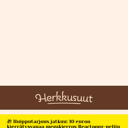
🎁 Huipputarjous jatkuu: 10 euron
kierrätysvapaa megakierros Reactoonz-peliin