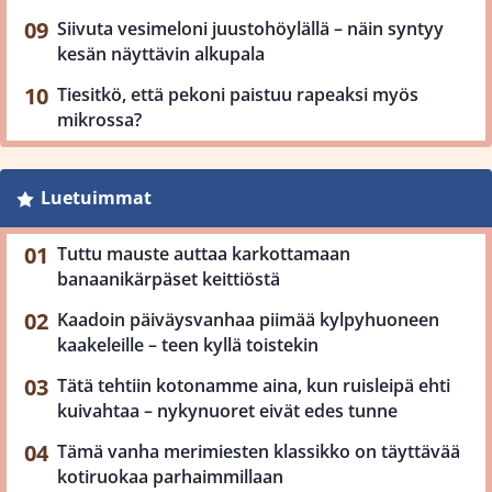
Siivuta vesimeloni juustohöylällä – näin syntyy
kesän näyttävin alkupala
Tiesitkö, että pekoni paistuu rapeaksi myös
mikrossa?
Luetuimmat
Tuttu mauste auttaa karkottamaan
banaanikärpäset keittiöstä
Kaadoin päiväysvanhaa piimää kylpyhuoneen
kaakeleille – teen kyllä toistekin
Tätä tehtiin kotonamme aina, kun ruisleipä ehti
kuivahtaa – nykynuoret eivät edes tunne
Tämä vanha merimiesten klassikko on täyttävää
kotiruokaa parhaimmillaan