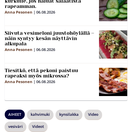
kurkulle, jos haluat salaatista
rapeamman.
Anna Pesonen
|
06.08.2026
Siivuta vesimeloni juustohöylällä –
näin syntyy kesän näyttävin
alkupala
Anna Pesonen
|
06.08.2026
Tiesitkö, että pekoni paistuu
rapeaksi myös mikrossa?
Anna Pesonen
|
06.08.2026
AIHEET
kahvimuki
kynsilakka
Video
vesiväri
Videot