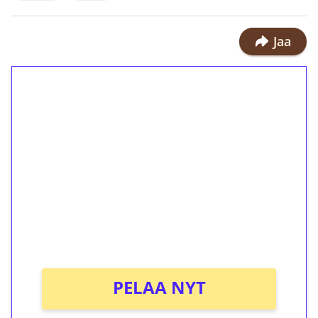
Jaa
1€ = 10€ arvosta
ilmaiskierroksia ilman
kierrätystä!
Talleta 1€
Saat heti 50 ilmaiskierrosta Tuohi
1000 -peliin (arvo 0,20€ per kierros)!
Ei kierrätysvaatimusta!
PELAA NYT