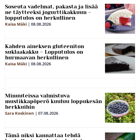
Soseuta vadelmat, pakasta ja lisää
ne täytteeksi jogurttikakkuun –
lopputulos on herkullinen
Kaisa Mäki
|
08.08.2026
Kahden aineksen gluteeniton
suklaakakku – Lopputulos on
hurmaavan herkullinen
Kaisa Mäki
|
08.08.2026
Minuuteissa valmistuva
mustikkapöperö kuuluu loppukesän
herkkuihin
Sara Koskinen
|
07.08.2026
Tämä niksi kannattaa tehdä