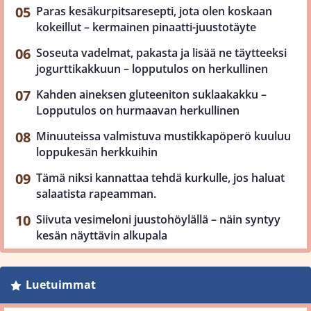
Paras kesäkurpitsaresepti, jota olen koskaan
kokeillut – kermainen pinaatti-juustotäyte
Soseuta vadelmat, pakasta ja lisää ne täytteeksi
jogurttikakkuun – lopputulos on herkullinen
Kahden aineksen gluteeniton suklaakakku –
Lopputulos on hurmaavan herkullinen
Minuuteissa valmistuva mustikkapöperö kuuluu
loppukesän herkkuihin
Tämä niksi kannattaa tehdä kurkulle, jos haluat
salaatista rapeamman.
Siivuta vesimeloni juustohöylällä – näin syntyy
kesän näyttävin alkupala
Luetuimmat