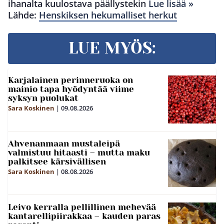
ihanalta kuulostava päällystekin
Lue lisää »
Lähde:
Henskiksen hekumalliset herkut
LUE MYÖS:
Karjalainen perinneruoka on
mainio tapa hyödyntää viime
syksyn puolukat
Sara Koskinen
|
09.08.2026
Ahvenanmaan mustaleipä
valmistuu hitaasti – mutta maku
palkitsee kärsivällisen
Sara Koskinen
|
08.08.2026
Leivo kerralla pellillinen mehevää
kantarellipiirakkaa – kauden paras