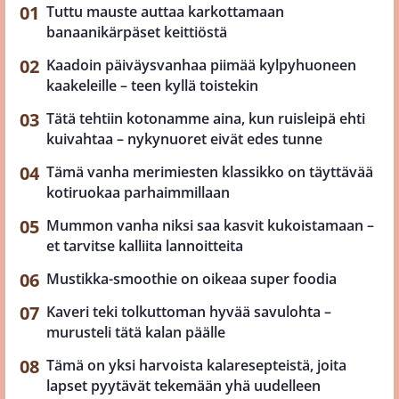
Tuttu mauste auttaa karkottamaan
banaanikärpäset keittiöstä
Kaadoin päiväysvanhaa piimää kylpyhuoneen
kaakeleille – teen kyllä toistekin
Tätä tehtiin kotonamme aina, kun ruisleipä ehti
kuivahtaa – nykynuoret eivät edes tunne
Tämä vanha merimiesten klassikko on täyttävää
kotiruokaa parhaimmillaan
Mummon vanha niksi saa kasvit kukoistamaan –
et tarvitse kalliita lannoitteita
Mustikka-smoothie on oikeaa super foodia
Kaveri teki tolkuttoman hyvää savulohta –
murusteli tätä kalan päälle
Tämä on yksi harvoista kalaresepteistä, joita
lapset pyytävät tekemään yhä uudelleen