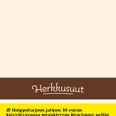
🎁 Huipputarjous jatkuu: 10 euron
kierrätysvapaa megakierros Reactoonz-peliin