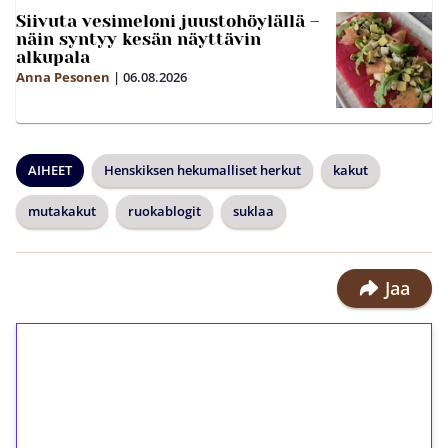
Siivuta vesimeloni juustohöylällä –
näin syntyy kesän näyttävin
alkupala
Anna Pesonen
|
06.08.2026
AIHEET
Henskiksen hekumalliset herkut
kakut
mutakakut
ruokablogit
suklaa
Jaa
1€ = 10€ arvosta
ilmaiskierroksia ilman
kierrätystä!