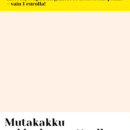
- vain 1 eurolla!
Mutakakku