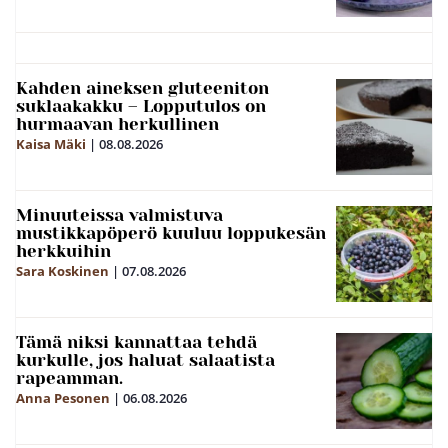
Kahden aineksen gluteeniton
suklaakakku – Lopputulos on
hurmaavan herkullinen
Kaisa Mäki
|
08.08.2026
Minuuteissa valmistuva
mustikkapöperö kuuluu loppukesän
herkkuihin
Sara Koskinen
|
07.08.2026
Tämä niksi kannattaa tehdä
kurkulle, jos haluat salaatista
rapeamman.
Anna Pesonen
|
06.08.2026