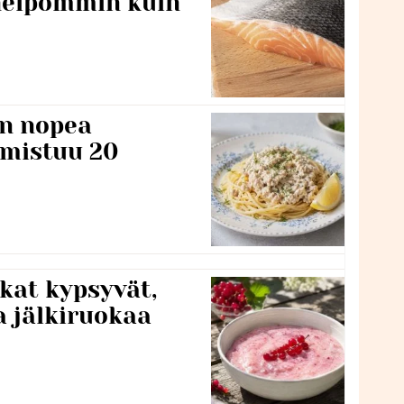
 helpommin kuin
n nopea
lmistuu 20
kat kypsyvät,
a jälkiruokaa