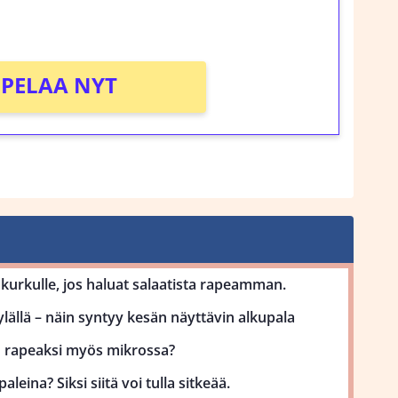
!
PELAA NYT
kurkulle, jos haluat salaatista rapeamman.
lällä – näin syntyy kesän näyttävin alkupala
uu rapeaksi myös mikrossa?
aleina? Siksi siitä voi tulla sitkeää.