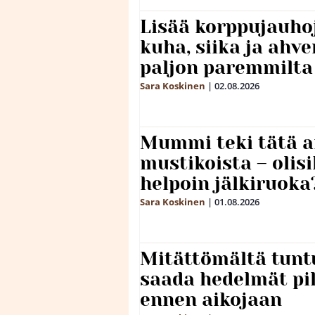
Lisää korppujauho
kuha, siika ja ahv
paljon paremmilta
Sara Koskinen
|
02.08.2026
Mummi teki tätä a
mustikoista – olis
helpoin jälkiruoka
Sara Koskinen
|
01.08.2026
Mitättömältä tuntu
saada hedelmät p
ennen aikojaan