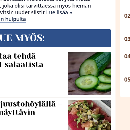
 joka olisi tarvittaessa myös hieman
vitsin uudet siistit
Lue lisää »
un huipulta
UE MYÖS:
taa tehdä
t salaatista
 juustohöylällä –
näyttävin