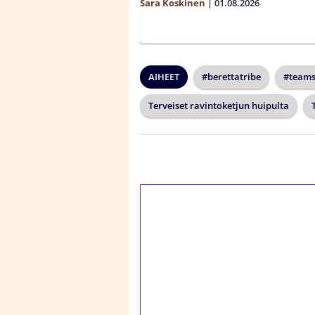
Sara Koskinen
|
01.08.2026
AIHEET
#berettatribe
#teams
Terveiset ravintoketjun huipulta
1€ = 10€ arvosta 
kierrätystä!
Talleta 1€
Saat heti 50 ilmaiskier
kierros)!