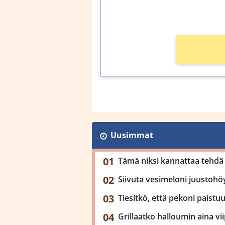
Ei kierrätysvaatimusta
Uusimmat
Tämä niksi kannattaa tehdä 
Siivuta vesimeloni juustohöy
Tiesitkö, että pekoni paist
Grillaatko halloumin aina viip