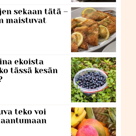
jen sekaan tätä –
en maistuvat
ina ekoista
iko tässä kesän
?
va teko voi
ilaantumaan