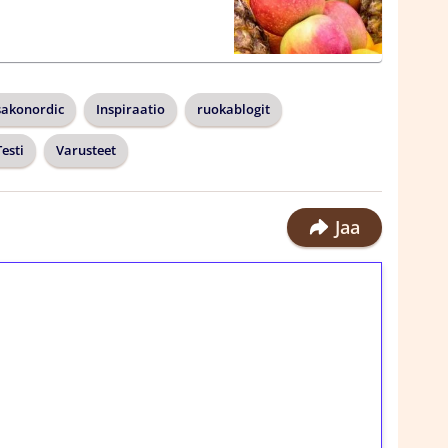
akonordic
Inspiraatio
ruokablogit
Testi
Varusteet
Jaa
ilmaiskierroksia ilman
rosta Tuohi 1000 -peliin (arvo 0,20€ per