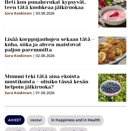
Heti kun punaherukat kypsyvät,
teen tätä kuohkeaa jälkiruokaa
Sara Koskinen
|
03.08.2026
Lisää korppujauhojen sekaan tätä –
kuha, siika ja ahven maistuvat
paljon paremmilta
Sara Koskinen
|
02.08.2026
Mummi teki tätä aina ekoista
mustikoista – olisiko tässä kesän
helpoin jälkiruoka?
Sara Koskinen
|
01.08.2026
AIHEET
cocovi
In Happiness and in Health