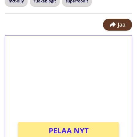
mct-öljy
ruokablogit
superfoodit
Jaa
1€ = 10€ arvosta
ilmaiskierroksia ilman
kierrätystä!
Talleta 1€
Saat heti 50 ilmaiskierrosta Tuohi
1000 -peliin (arvo 0,20€ per kierros)!
Ei kierrätysvaatimusta!
PELAA NYT