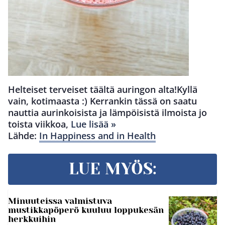
Helteiset terveiset täältä auringon alta!Kyllä
vain, kotimaasta :) Kerrankin tässä on saatu
nauttia aurinkoisista ja lämpöisistä ilmoista jo
toista viikkoa,
Lue lisää »
Lähde:
In Happiness and in Health
LUE MYÖS:
Minuuteissa valmistuva
mustikkapöperö kuuluu loppukesän
herkkuihin