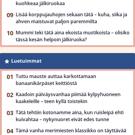
kuohkeaa jälkiruokaa
Lisää korppujauhojen sekaan tätä – kuha, siika ja
ahven maistuvat paljon paremmilta
Mummi teki tätä aina ekoista mustikoista – olisiko
tässä kesän helpoin jälkiruoka?
Luetuimmat
Tuttu mauste auttaa karkottamaan
banaanikärpäset keittiöstä
Kaadoin päiväysvanhaa piimää kylpyhuoneen
kaakeleille – teen kyllä toistekin
Tätä tehtiin kotonamme aina, kun ruisleipä ehti
kuivahtaa – nykynuoret eivät edes tunne
Tämä vanha merimiesten klassikko on täyttävää