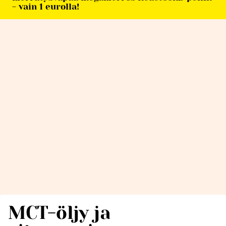
- vain 1 eurolla!
MCT-öljy ja