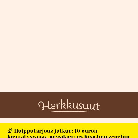
🎁 Huipputarjous jatkuu: 10 euron
kierrätysvapaa megakierros Reactoonz-peliin