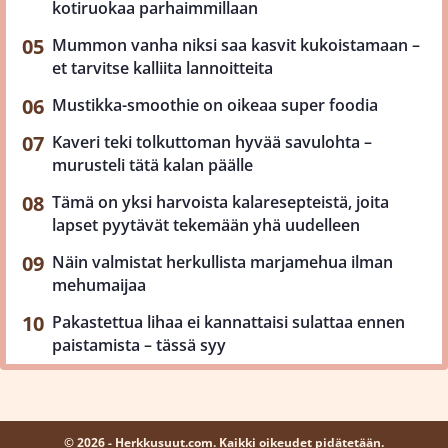
kotiruokaa parhaimmillaan
Mummon vanha niksi saa kasvit kukoistamaan –
et tarvitse kalliita lannoitteita
Mustikka-smoothie on oikeaa super foodia
Kaveri teki tolkuttoman hyvää savulohta –
murusteli tätä kalan päälle
Tämä on yksi harvoista kalaresepteistä, joita
lapset pyytävät tekemään yhä uudelleen
Näin valmistat herkullista marjamehua ilman
mehumaijaa
Pakastettua lihaa ei kannattaisi sulattaa ennen
paistamista – tässä syy
© 2026 - Herkkusuut.com. Kaikki oikeudet pidätetään.