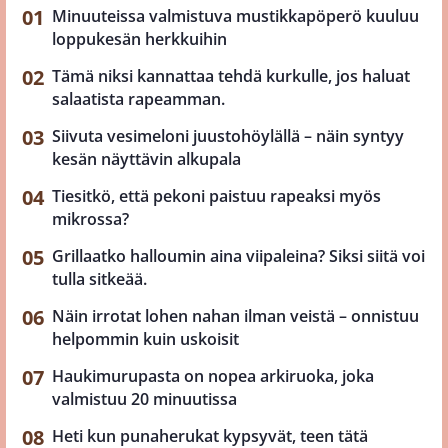
Minuuteissa valmistuva mustikkapöperö kuuluu
loppukesän herkkuihin
Tämä niksi kannattaa tehdä kurkulle, jos haluat
salaatista rapeamman.
Siivuta vesimeloni juustohöylällä – näin syntyy
kesän näyttävin alkupala
Tiesitkö, että pekoni paistuu rapeaksi myös
mikrossa?
Grillaatko halloumin aina viipaleina? Siksi siitä voi
tulla sitkeää.
Näin irrotat lohen nahan ilman veistä – onnistuu
helpommin kuin uskoisit
Haukimurupasta on nopea arkiruoka, joka
valmistuu 20 minuutissa
Heti kun punaherukat kypsyvät, teen tätä