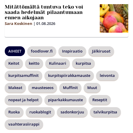
Mitättömältä tuntuva teko voi
saada hedelmät pilaantumaan
ennen aikojaan
Sara Koskinen
|
01.08.2026
AIHEET
foodlover.fi
Inspiraatio
Jälkiruoat
Keitot
keitto
Kulinaari
kurpitsa
kurpitsamuffinit
kurpitspiirakkamauste
leivonta
Makeat
mausteseos
Muffinit
Muut
nopeat ja helpot
piparkakkumauste
Reseptit
Ruoka
ruokablogit
sadonkorjuu
talvikurpitsa
vaahterasiirappi