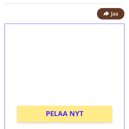
Jaa
1€ = 10€ arvosta
ilmaiskierroksia ilman
kierrätystä!
Talleta 1€
Saat heti 50 ilmaiskierrosta Tuohi
1000 -peliin (arvo 0,20€ per kierros)!
Ei kierrätysvaatimusta!
PELAA NYT