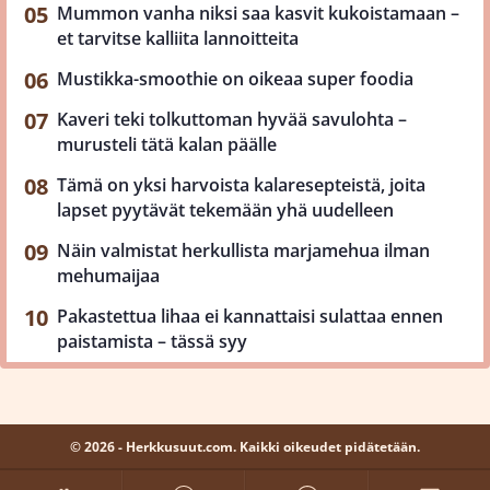
Mummon vanha niksi saa kasvit kukoistamaan –
et tarvitse kalliita lannoitteita
Mustikka-smoothie on oikeaa super foodia
Kaveri teki tolkuttoman hyvää savulohta –
murusteli tätä kalan päälle
Tämä on yksi harvoista kalaresepteistä, joita
lapset pyytävät tekemään yhä uudelleen
Näin valmistat herkullista marjamehua ilman
mehumaijaa
Pakastettua lihaa ei kannattaisi sulattaa ennen
paistamista – tässä syy
© 2026 - Herkkusuut.com. Kaikki oikeudet pidätetään.