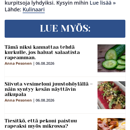
kurpitsoja lyhdyiksi. Kysyin mihin
Lue lisää »
Lähde:
Kulinaari
LUE MYÖS:
Tämä niksi kannattaa tehdä
kurkulle, jos haluat salaatista
rapeamman.
Anna Pesonen
|
06.08.2026
Siivuta vesimeloni juustohöylällä –
näin syntyy kesän näyttävin
alkupala
Anna Pesonen
|
06.08.2026
Tiesitkö, että pekoni paistuu
rapeaksi myös mikrossa?