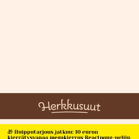
🎁 Huipputarjous jatkuu: 10 euron
kierrätysvapaa megakierros Reactoonz-peliin