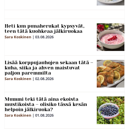
Heti kun punaherukat kypsyvät,
teen tätä kuohkeaa jälkiruokaa
Sara Koskinen
|
03.08.2026
Lisää korppujauhojen sekaan tätä –
kuha, siika ja ahven maistuvat
paljon paremmilta
Sara Koskinen
|
02.08.2026
Mummi teki tätä aina ekoista
mustikoista – olisiko tässä kesän
helpoin jälkiruoka?
Sara Koskinen
|
01.08.2026