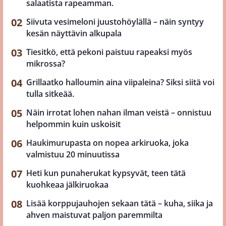
salaatista rapeamman.
Siivuta vesimeloni juustohöylällä – näin syntyy
kesän näyttävin alkupala
Tiesitkö, että pekoni paistuu rapeaksi myös
mikrossa?
Grillaatko halloumin aina viipaleina? Siksi siitä voi
tulla sitkeää.
Näin irrotat lohen nahan ilman veistä – onnistuu
helpommin kuin uskoisit
Haukimurupasta on nopea arkiruoka, joka
valmistuu 20 minuutissa
Heti kun punaherukat kypsyvät, teen tätä
kuohkeaa jälkiruokaa
Lisää korppujauhojen sekaan tätä – kuha, siika ja
ahven maistuvat paljon paremmilta