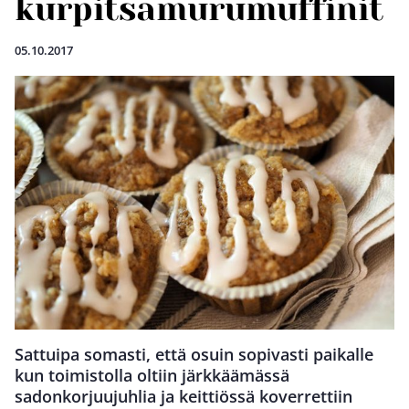
kurpitsamurumuffinit
05.10.2017
Sattuipa somasti, että osuin sopivasti paikalle
kun toimistolla oltiin järkkäämässä
sadonkorjuujuhlia ja keittiössä koverrettiin