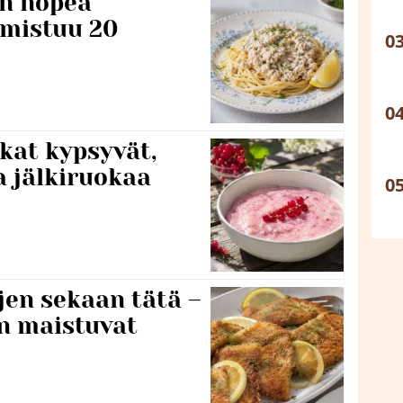
n nopea
lmistuu 20
kat kypsyvät,
a jälkiruokaa
jen sekaan tätä –
en maistuvat