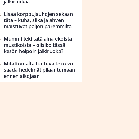
jälkiruokaa
Lisää korppujauhojen sekaan
tätä – kuha, siika ja ahven
maistuvat paljon paremmilta
Mummi teki tätä aina ekoista
mustikoista – olisiko tässä
kesän helpoin jälkiruoka?
Mitättömältä tuntuva teko voi
saada hedelmät pilaantumaan
ennen aikojaan