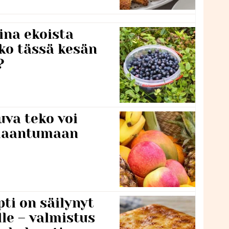
ina ekoista
iko tässä kesän
?
va teko voi
ilaantumaan
ti on säilynyt
lle – valmistus