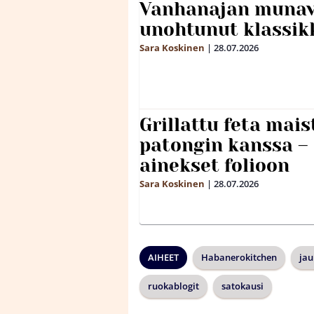
Vanhanajan munave
unohtunut klassikk
Sara Koskinen
|
28.07.2026
Grillattu feta mais
patongin kanssa –
ainekset folioon
Sara Koskinen
|
28.07.2026
AIHEET
Habanerokitchen
jau
ruokablogit
satokausi