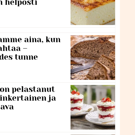
n helposti
namme aina, kun
ahtaa –
edes tunne
 on pelastanut
inkertainen ja
tava