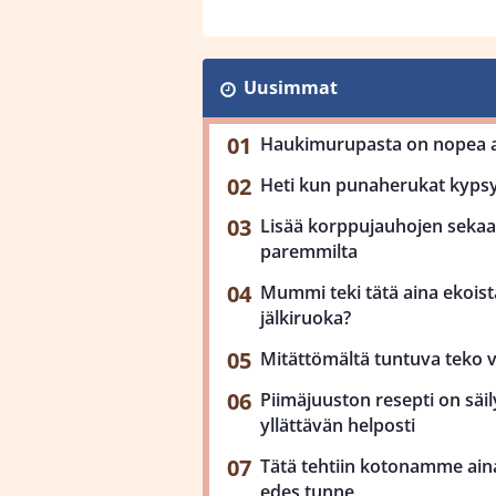
Uusimmat
Haukimurupasta on nopea ar
Heti kun punaherukat kypsy
Lisää korppujauhojen sekaan
paremmilta
Mummi teki tätä aina ekoista
jälkiruoka?
Mitättömältä tuntuva teko 
Piimäjuuston resepti on säil
yllättävän helposti
Tätä tehtiin kotonamme aina
edes tunne