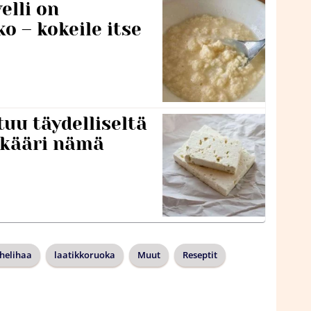
lli on
o – kokeile itse
tuu täydelliseltä
 kääri nämä
helihaa
laatikkoruoka
Muut
Reseptit