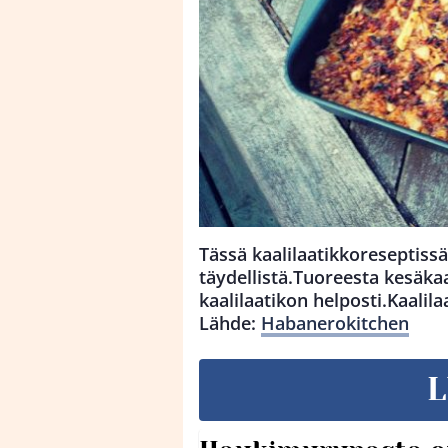
Tässä kaalilaatikkoreseptis
täydellistä.Tuoreesta kesäkaa
kaalilaatikon helposti.Kaalil
Lähde:
Habanerokitchen
L