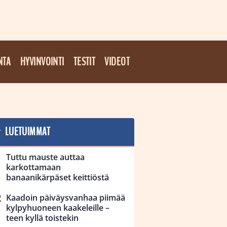
NTA
HYVINVOINTI
TESTIT
VIDEOT
LUETUIMMAT
Tuttu mauste auttaa
karkottamaan
banaanikärpäset keittiöstä
Kaadoin päiväysvanhaa piimää
kylpyhuoneen kaakeleille –
teen kyllä toistekin