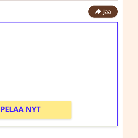
Jaa
ilmaiskierroksia ilman
rosta Tuohi 1000 -peliin (arvo 0,20€ per
!
PELAA NYT