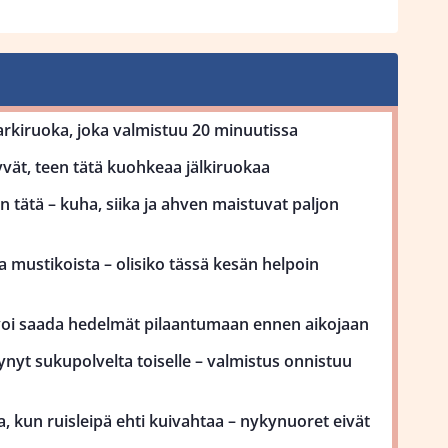
kiruoka, joka valmistuu 20 minuutissa
vät, teen tätä kuohkeaa jälkiruokaa
 tätä – kuha, siika ja ahven maistuvat paljon
 mustikoista – olisiko tässä kesän helpoin
voi saada hedelmät pilaantumaan ennen aikojaan
ynyt sukupolvelta toiselle – valmistus onnistuu
, kun ruisleipä ehti kuivahtaa – nykynuoret eivät