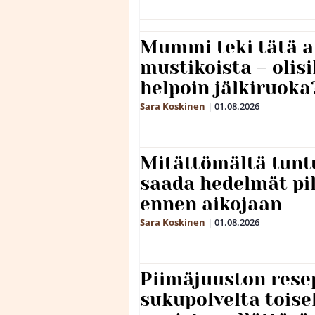
Mummi teki tätä a
mustikoista – olis
helpoin jälkiruoka
Sara Koskinen
|
01.08.2026
Mitättömältä tuntu
saada hedelmät p
ennen aikojaan
Sara Koskinen
|
01.08.2026
Piimäjuuston resep
sukupolvelta toise