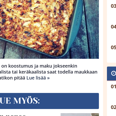
sä on koostumus ja maku jokseenkin
lista tai keräkaalista saat todella maukkaan
aatikon pitää
Lue lisää »
UE MYÖS: