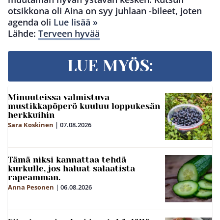
otsikkona oli Aina on syy juhlaan -bileet, joten
agenda oli
Lue lisää »
Lähde:
Terveen hyvää
LUE MYÖS:
Minuuteissa valmistuva
mustikkapöperö kuuluu loppukesän
herkkuihin
Sara Koskinen
|
07.08.2026
Tämä niksi kannattaa tehdä
kurkulle, jos haluat salaatista
rapeamman.
Anna Pesonen
|
06.08.2026