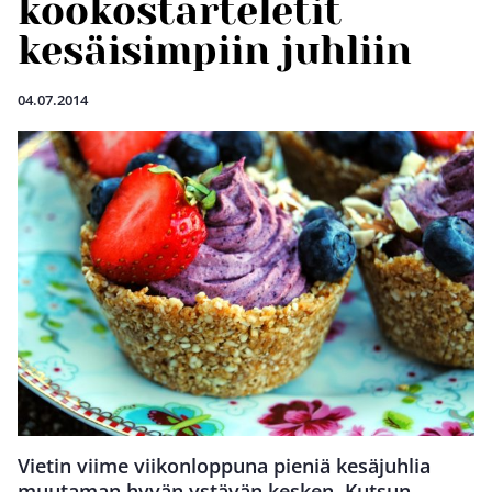
kookostarteletit
kesäisimpiin juhliin
04.07.2014
Vietin viime viikonloppuna pieniä kesäjuhlia
muutaman hyvän ystävän kesken. Kutsun