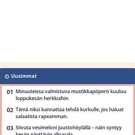
Uusimmat
Minuuteissa valmistuva mustikkapöperö kuuluu
loppukesän herkkuihin
Tämä niksi kannattaa tehdä kurkulle, jos haluat
salaatista rapeamman.
Siivuta vesimeloni juustohöylällä – näin syntyy
kesän näyttävin alkupala