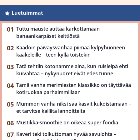
Luetuimmat
Tuttu mauste auttaa karkottamaan
banaanikärpäset keittiöstä
Kaadoin päiväysvanhaa piimää kylpyhuoneen
kaakeleille – teen kyllä toistekin
Tätä tehtiin kotonamme aina, kun ruisleipä ehti
kuivahtaa – nykynuoret eivät edes tunne
Tämä vanha merimiesten klassikko on täyttävää
kotiruokaa parhaimmillaan
Mummon vanha niksi saa kasvit kukoistamaan –
et tarvitse kalliita lannoitteita
Mustikka-smoothie on oikeaa super foodia
Kaveri teki tolkuttoman hyvää savulohta –