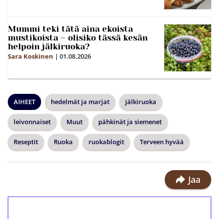
Mummi teki tätä aina ekoista
mustikoista – olisiko tässä kesän
helpoin jälkiruoka?
Sara Koskinen
|
01.08.2026
AIHEET
hedelmät ja marjat
jälkiruoka
leivonnaiset
Muut
pähkinät ja siemenet
Reseptit
Ruoka
ruokablogit
Terveen hyvää
Jaa
1€ = 10€ arvosta