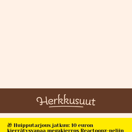
🎁 Huipputarjous jatkuu: 10 euron
kierrätysvapaa megakierros Reactoonz-peliin