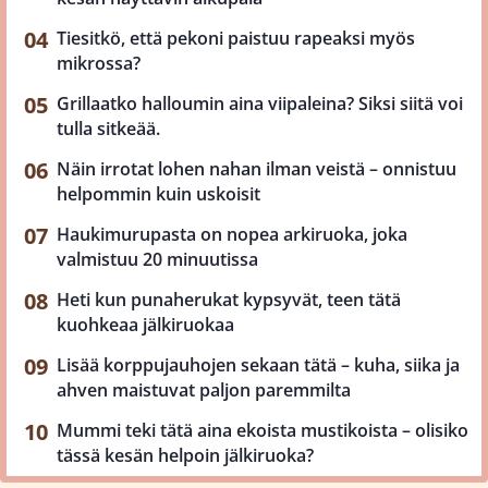
Tiesitkö, että pekoni paistuu rapeaksi myös
mikrossa?
Grillaatko halloumin aina viipaleina? Siksi siitä voi
tulla sitkeää.
Näin irrotat lohen nahan ilman veistä – onnistuu
helpommin kuin uskoisit
Haukimurupasta on nopea arkiruoka, joka
valmistuu 20 minuutissa
Heti kun punaherukat kypsyvät, teen tätä
kuohkeaa jälkiruokaa
Lisää korppujauhojen sekaan tätä – kuha, siika ja
ahven maistuvat paljon paremmilta
Mummi teki tätä aina ekoista mustikoista – olisiko
tässä kesän helpoin jälkiruoka?