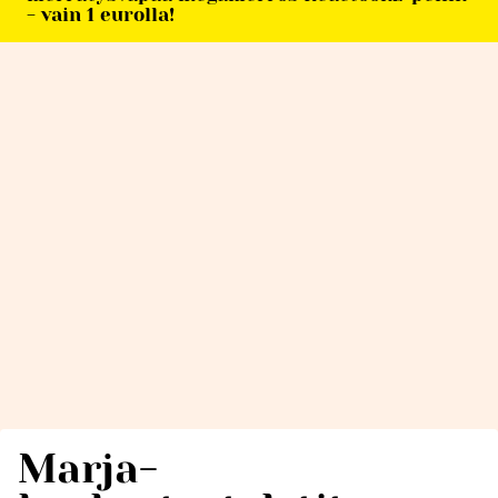
- vain 1 eurolla!
Marja-