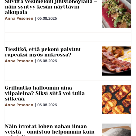
Siivuta vesimeloni juustohöylällä –
näin syntyy kesän näyttävin
alkupala
Anna Pesonen
|
06.08.2026
Tiesitkö, että pekoni paistuu
rapeaksi myös mikrossa?
Anna Pesonen
|
06.08.2026
Grillaatko halloumin aina
viipaleina? Siksi siitä voi tulla
sitkeää.
Anna Pesonen
|
06.08.2026
Näin irrotat lohen nahan ilman
veistä – onnistuu helpommin kuin