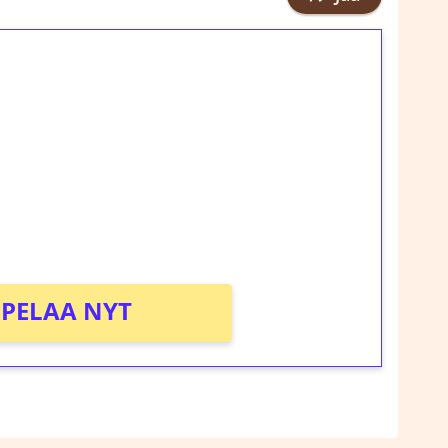
ilmaiskierroksia ilman
rosta Tuohi 1000 -peliin (arvo 0,20€ per
!
PELAA NYT