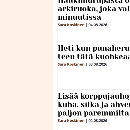
Haukimurupasta o
arkiruoka, joka va
minuutissa
Sara Koskinen
|
04.08.2026
Heti kun punaheru
teen tätä kuohkea
Sara Koskinen
|
03.08.2026
Lisää korppujauho
kuha, siika ja ahv
paljon paremmilta
Sara Koskinen
|
02.08.2026