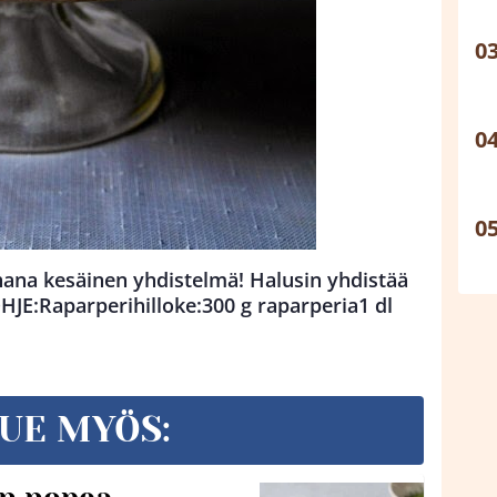
hana kesäinen yhdistelmä! Halusin yhdistää
JE:Raparperihilloke:300 g raparperia1 dl
UE MYÖS: