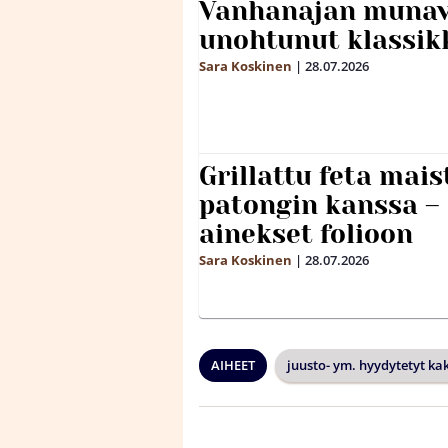
Vanhanajan munave
unohtunut klassikk
Sara Koskinen
|
28.07.2026
Grillattu feta mais
patongin kanssa –
ainekset folioon
Sara Koskinen
|
28.07.2026
AIHEET
juusto- ym. hyydytetyt ka