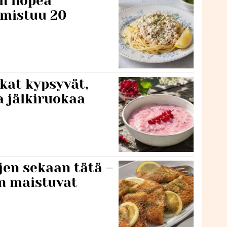
n nopea
lmistuu 20
kat kypsyvät,
a jälkiruokaa
jen sekaan tätä –
en maistuvat