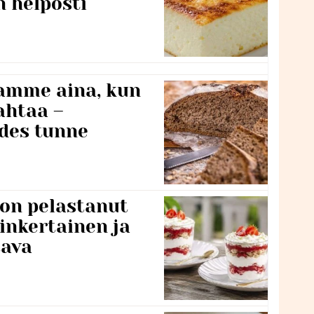
n helposti
namme aina, kun
ahtaa –
edes tunne
 on pelastanut
inkertainen ja
tava