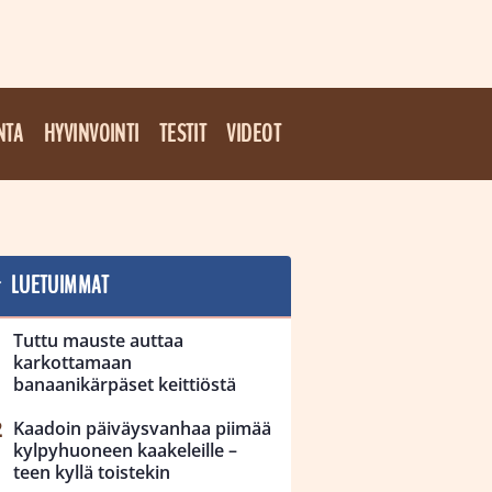
NTA
HYVINVOINTI
TESTIT
VIDEOT
LUETUIMMAT
Tuttu mauste auttaa
karkottamaan
banaanikärpäset keittiöstä
Kaadoin päiväysvanhaa piimää
kylpyhuoneen kaakeleille –
teen kyllä toistekin