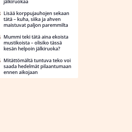
jälkiruokaa
Lisää korppujauhojen sekaan
tätä – kuha, siika ja ahven
maistuvat paljon paremmilta
Mummi teki tätä aina ekoista
mustikoista – olisiko tässä
kesän helpoin jälkiruoka?
Mitättömältä tuntuva teko voi
saada hedelmät pilaantumaan
ennen aikojaan