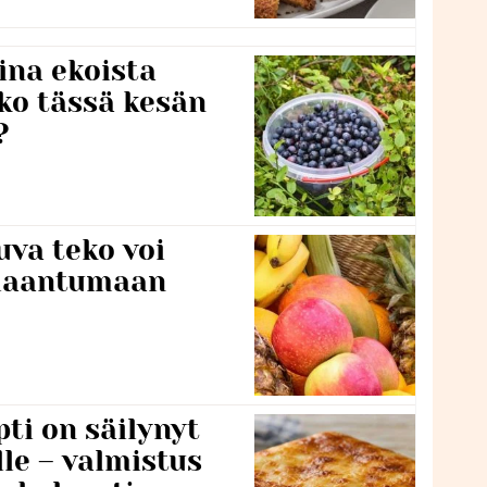
ina ekoista
iko tässä kesän
?
va teko voi
ilaantumaan
ti on säilynyt
lle – valmistus