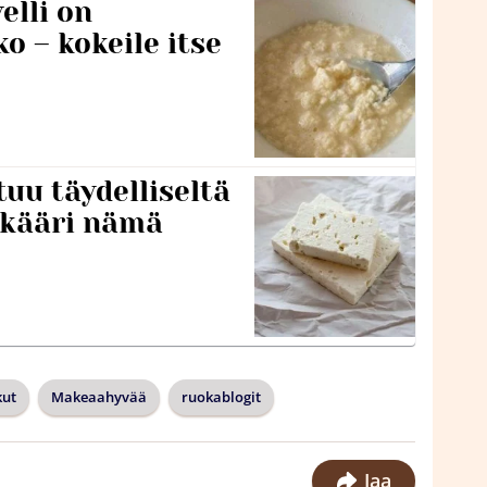
lli on
o – kokeile itse
tuu täydelliseltä
 kääri nämä
kut
Makeaahyvää
ruokablogit
Jaa