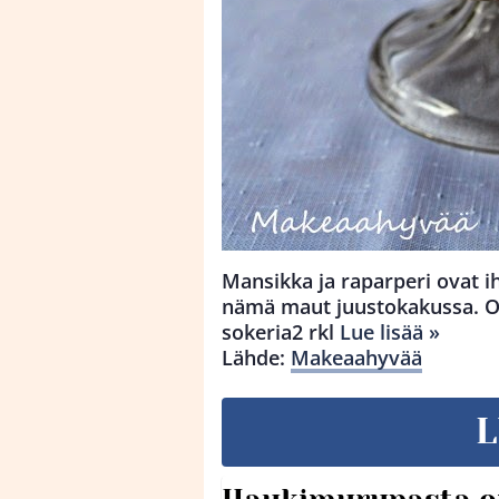
Mansikka ja raparperi ovat i
nämä maut juustokakussa. OH
sokeria2 rkl
Lue lisää »
Lähde:
Makeaahyvää
L