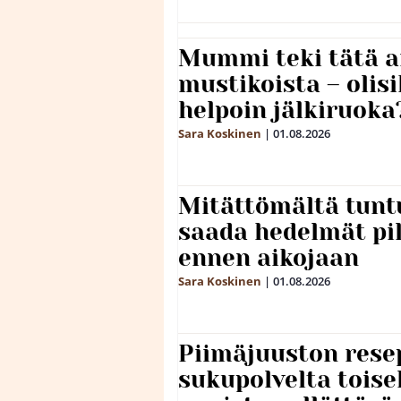
Mummi teki tätä a
mustikoista – olis
helpoin jälkiruoka
Sara Koskinen
|
01.08.2026
Mitättömältä tuntu
saada hedelmät p
ennen aikojaan
Sara Koskinen
|
01.08.2026
Piimäjuuston resep
sukupolvelta toise