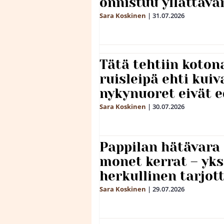
onnistuu yllättävä
Sara Koskinen
|
31.07.2026
Tätä tehtiin koto
ruisleipä ehti kuiv
nykynuoret eivät 
Sara Koskinen
|
30.07.2026
Pappilan hätävara
monet kerrat – yks
herkullinen tarjot
Sara Koskinen
|
29.07.2026