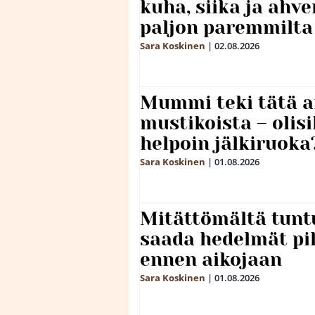
kuha, siika ja ahv
paljon paremmilta
Sara Koskinen
|
02.08.2026
Mummi teki tätä a
mustikoista – olis
helpoin jälkiruoka
Sara Koskinen
|
01.08.2026
Mitättömältä tuntu
saada hedelmät p
ennen aikojaan
Sara Koskinen
|
01.08.2026