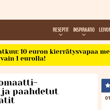
RESEPTIT
INSPIRAATIO
LEIVO
atkuu: 10 euron kierrätysvapaa m
vain 1 eurolla!
omaatti-
ä ja paahdetut
atit