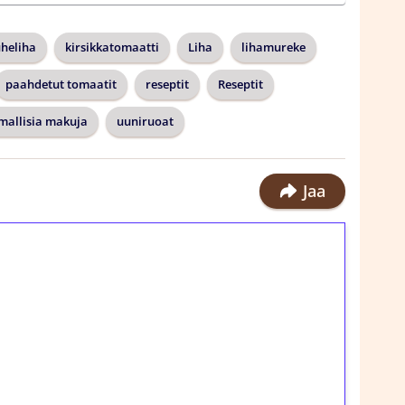
uheliha
kirsikkatomaatti
Liha
lihamureke
paahdetut tomaatit
reseptit
Reseptit
mallisia makuja
uuniruoat
Jaa
ilmaiskierroksia ilman
rosta Tuohi 1000 -peliin (arvo 0,20€ per