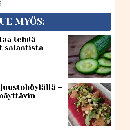
a
UE MYÖS:
taa tehdä
t salaatista
 juustohöylällä –
näyttävin