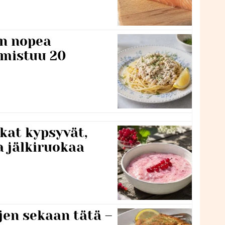
n nopea
lmistuu 20
kat kypsyvät,
a jälkiruokaa
jen sekaan tätä –