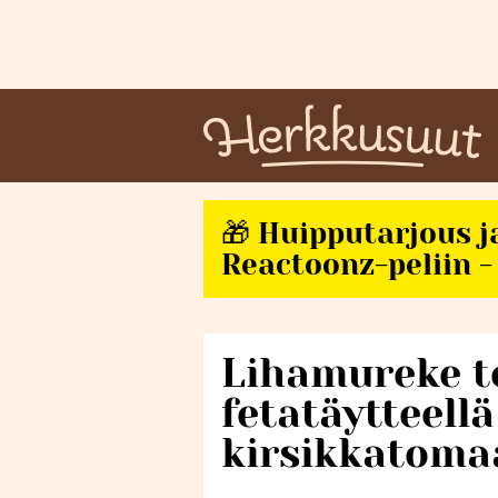
🎁 Huipputarjous j
Reactoonz-peliin - 
Lihamureke t
fetatäytteell
kirsikkatoma