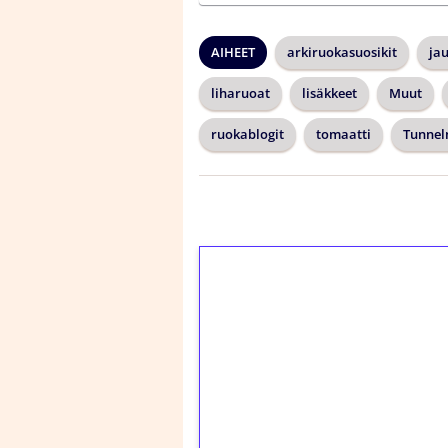
AIHEET
arkiruokasuosikit
ja
liharuoat
lisäkkeet
Muut
ruokablogit
tomaatti
Tunnel
1€ = 10€ arvosta 
kierrätystä!
Talleta 1€
Saat heti 50 ilmaiskier
kierros)!