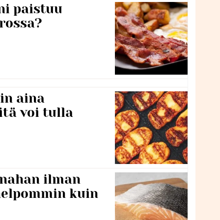
ni paistuu
rossa?
in aina
itä voi tulla
 nahan ilman
 helpommin kuin