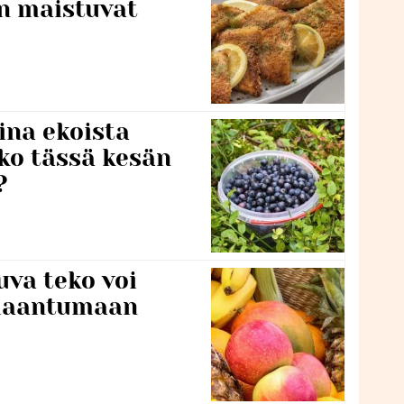
en maistuvat
ina ekoista
iko tässä kesän
?
va teko voi
ilaantumaan