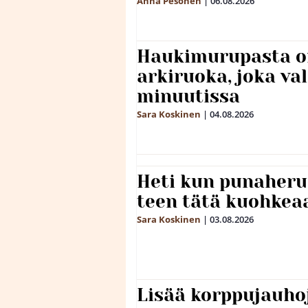
Anna Pesonen
|
06.08.2026
Haukimurupasta o
arkiruoka, joka va
minuutissa
Sara Koskinen
|
04.08.2026
Heti kun punaheru
teen tätä kuohkea
Sara Koskinen
|
03.08.2026
Lisää korppujauho