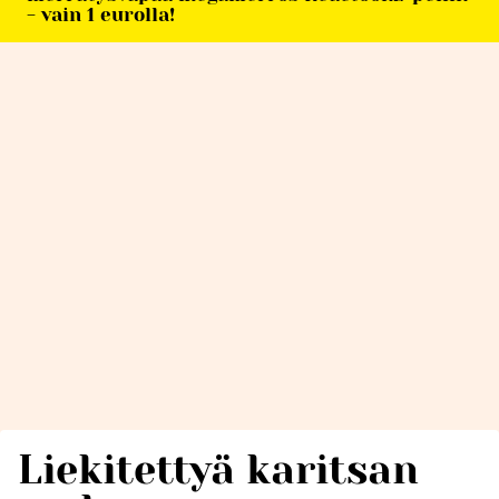
- vain 1 eurolla!
Liekitettyä karitsan