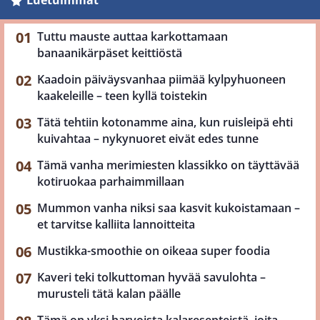
Tuttu mauste auttaa karkottamaan
banaanikärpäset keittiöstä
Kaadoin päiväysvanhaa piimää kylpyhuoneen
kaakeleille – teen kyllä toistekin
Tätä tehtiin kotonamme aina, kun ruisleipä ehti
kuivahtaa – nykynuoret eivät edes tunne
Tämä vanha merimiesten klassikko on täyttävää
kotiruokaa parhaimmillaan
Mummon vanha niksi saa kasvit kukoistamaan –
et tarvitse kalliita lannoitteita
Mustikka-smoothie on oikeaa super foodia
Kaveri teki tolkuttoman hyvää savulohta –
murusteli tätä kalan päälle
Tämä on yksi harvoista kalaresepteistä, joita