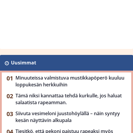
Uusimmat
Minuuteissa valmistuva mustikkapöperö kuuluu
loppukesän herkkuihin
Tämä niksi kannattaa tehdä kurkulle, jos haluat
salaatista rapeamman.
Siivuta vesimeloni juustohöylällä – näin syntyy
kesän näyttävin alkupala
Tiesitkö, että pekoni paistuu rapeaksi myös