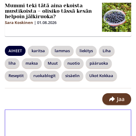
Mummi teki tätä aina ekoista
mustikoista – olisiko tässä kesän
helpoin jälkiruoka?
Sara Koskinen
|
01.08.2026
AIHEET
karitsa
lammas
liekitys
Liha
liha
maksa
Muut
nuotio
pääruoka
Reseptit
ruokablogit
sisäelin
Ukot Kokkaa
Jaa
1€ = 10€ arvosta
ilmaiskierroksia ilman