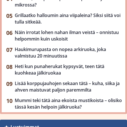
mikrossa?
Grillaatko halloumin aina viipaleina? Siksi siitä voi
tulla sitkeää.
Näin irrotat lohen nahan ilman veistä – onnistuu
helpommin kuin uskoisit
Haukimurupasta on nopea arkiruoka, joka
valmistuu 20 minuutissa
Heti kun punaherukat kypsyvät, teen tätä
kuohkeaa jälkiruokaa
Lisää korppujauhojen sekaan tätä – kuha, siika ja
ahven maistuvat paljon paremmilta
Mummi teki tätä aina ekoista mustikoista – olisiko
tässä kesän helpoin jälkiruoka?
Luetuimmat