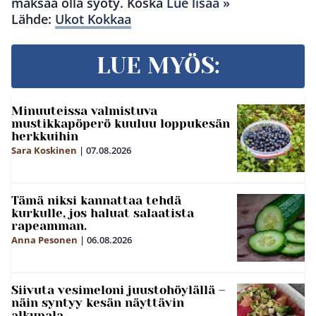
maksaa olla syöty. Koska
Lue lisää »
Lähde:
Ukot Kokkaa
LUE MYÖS:
Minuuteissa valmistuva
mustikkapöperö kuuluu loppukesän
herkkuihin
Sara Koskinen
|
07.08.2026
Tämä niksi kannattaa tehdä
kurkulle, jos haluat salaatista
rapeamman.
Anna Pesonen
|
06.08.2026
Siivuta vesimeloni juustohöylällä –
näin syntyy kesän näyttävin
alkupala