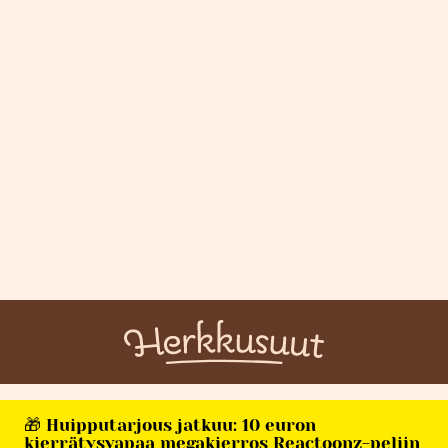
🎁 Huipputarjous jatkuu: 10 euron
kierrätysvapaa megakierros Reactoonz-peliin