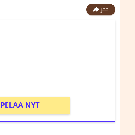
Jaa
ilmaiskierroksia ilman
rosta Tuohi 1000 -peliin (arvo 0,20€ per
!
PELAA NYT