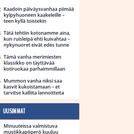
Kaadoin päiväysvanhaa piimää
kylpyhuoneen kaakeleille –
teen kyllä toistekin
Tätä tehtiin kotonamme aina,
kun ruisleipä ehti kuivahtaa –
nykynuoret eivät edes tunne
Tämä vanha merimiesten
klassikko on täyttävää
kotiruokaa parhaimmillaan
Mummon vanha niksi saa
kasvit kukoistamaan – et
tarvitse kalliita lannoitteita
UUSIMMAT
Minuuteissa valmistuva
mustikkapöperö kuuluu