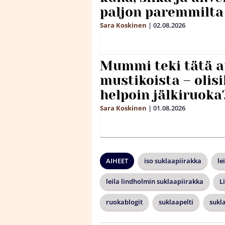
paljon paremmilta
Sara Koskinen
|
02.08.2026
Mummi teki tätä a
mustikoista – olis
helpoin jälkiruoka
Sara Koskinen
|
01.08.2026
AIHEET
iso suklaapiirakka
le
leila lindholmin suklaapiirakka
L
ruokablogit
suklaapelti
sukl