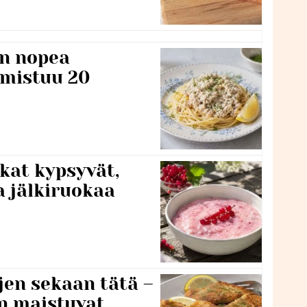
n nopea
lmistuu 20
kat kypsyvät,
a jälkiruokaa
jen sekaan tätä –
en maistuvat