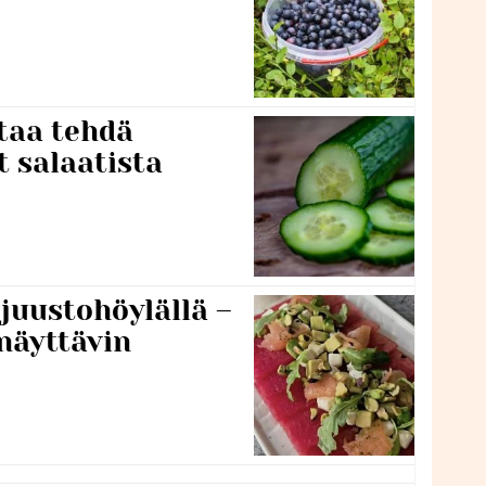
taa tehdä
t salaatista
 juustohöylällä –
näyttävin