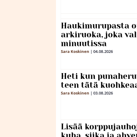
Haukimurupasta o
arkiruoka, joka va
minuutissa
Sara Koskinen
|
04.08.2026
Heti kun punaheru
teen tätä kuohkea
Sara Koskinen
|
03.08.2026
Lisää korppujauho
kuha, siika ja ahv