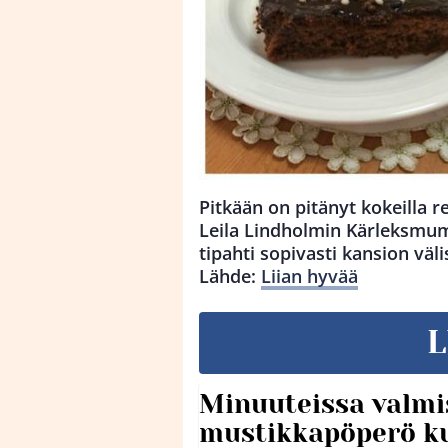
Pitkään on pitänyt kokeilla r
Leila Lindholmin Kärleksmum
tipahti sopivasti kansion väli
Lähde:
Liian hyvää
L
Minuuteissa valmi
mustikkapöperö k