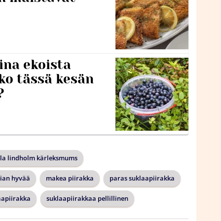
ina ekoista
iko tässä kesän
?
ila lindholm kärleksmums
iian hyvää
makea piirakka
paras suklaapiirakka
aapiirakka
suklaapiirakkaa pellillinen