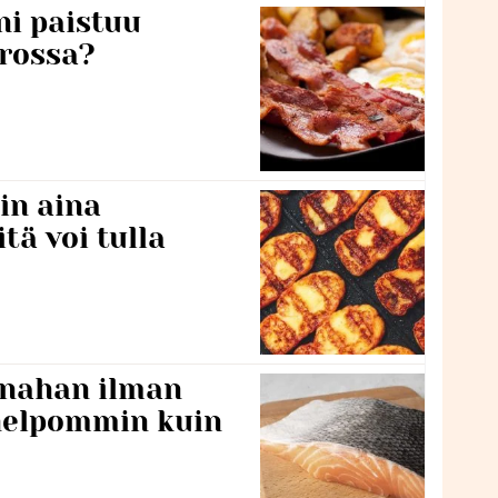
ni paistuu
rossa?
in aina
itä voi tulla
 nahan ilman
 helpommin kuin