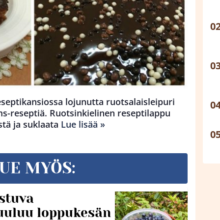
eseptikansiossa lojunutta ruotsalaisleipuri
s-reseptiä. Ruotsinkielinen reseptilappu
stä ja suklaata
Lue lisää »
UE MYÖS:
stuva
uuluu loppukesän