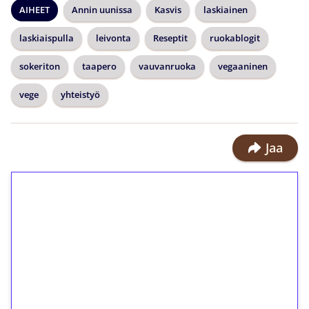
AIHEET
Annin uunissa
Kasvis
laskiainen
laskiaispulla
leivonta
Reseptit
ruokablogit
sokeriton
taapero
vauvanruoka
vegaaninen
vege
yhteistyö
Jaa
1€ = 10€ arvosta
ilmaiskierroksia ilman
kierrätystä!
Talleta 1€
Saat heti 50 ilmaiskierrosta Tuohi