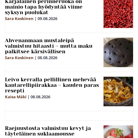
Karjalainen perinneruoka on
mainio tapa hyödyntää viime
syksyn puolukat
Sara Koskinen
|
09.08.2026
Ahvenanmaan mustaleipä
valmistuu hitaasti – mutta maku
palkitsee kärsivällisen
Sara Koskinen
|
08.08.2026
Leivo kerralla pellillinen mehevää
kantarellipiirakkaa – kauden paras
resepti
Kaisa Mäki
|
08.08.2026
Raejuustosta valmistuu kevyt ja
täyteläinen suklaamousse