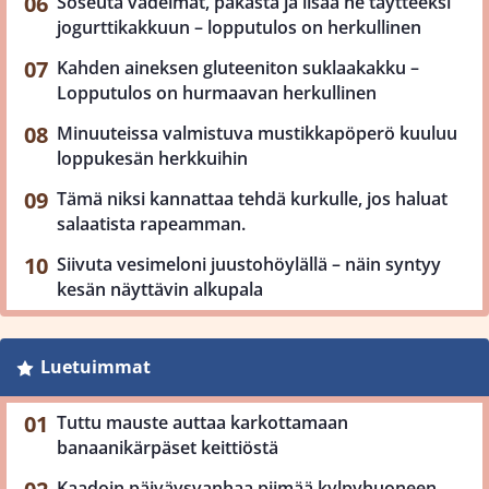
Soseuta vadelmat, pakasta ja lisää ne täytteeksi
jogurttikakkuun – lopputulos on herkullinen
Kahden aineksen gluteeniton suklaakakku –
Lopputulos on hurmaavan herkullinen
Minuuteissa valmistuva mustikkapöperö kuuluu
loppukesän herkkuihin
Tämä niksi kannattaa tehdä kurkulle, jos haluat
salaatista rapeamman.
Siivuta vesimeloni juustohöylällä – näin syntyy
kesän näyttävin alkupala
Luetuimmat
Tuttu mauste auttaa karkottamaan
banaanikärpäset keittiöstä
Kaadoin päiväysvanhaa piimää kylpyhuoneen