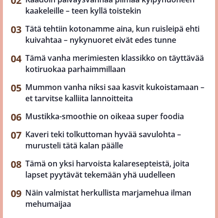
kaakeleille – teen kyllä toistekin
Tätä tehtiin kotonamme aina, kun ruisleipä ehti
kuivahtaa – nykynuoret eivät edes tunne
Tämä vanha merimiesten klassikko on täyttävää
kotiruokaa parhaimmillaan
Mummon vanha niksi saa kasvit kukoistamaan –
et tarvitse kalliita lannoitteita
Mustikka-smoothie on oikeaa super foodia
Kaveri teki tolkuttoman hyvää savulohta –
murusteli tätä kalan päälle
Tämä on yksi harvoista kalaresepteistä, joita
lapset pyytävät tekemään yhä uudelleen
Näin valmistat herkullista marjamehua ilman
mehumaijaa