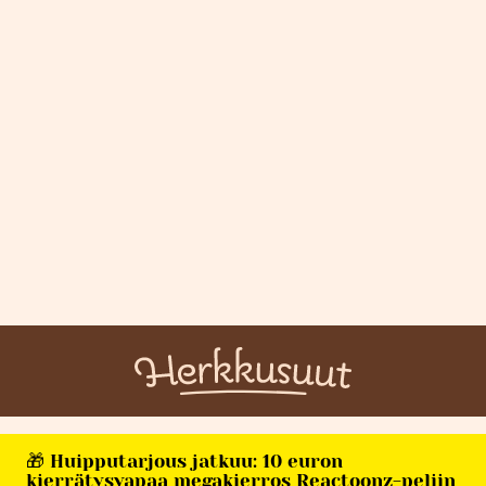
🎁 Huipputarjous jatkuu: 10 euron
kierrätysvapaa megakierros Reactoonz-peliin