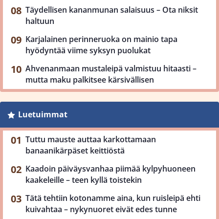
Täydellisen kananmunan salaisuus – Ota niksit
haltuun
Karjalainen perinneruoka on mainio tapa
hyödyntää viime syksyn puolukat
Ahvenanmaan mustaleipä valmistuu hitaasti –
mutta maku palkitsee kärsivällisen
Luetuimmat
Tuttu mauste auttaa karkottamaan
banaanikärpäset keittiöstä
Kaadoin päiväysvanhaa piimää kylpyhuoneen
kaakeleille – teen kyllä toistekin
Tätä tehtiin kotonamme aina, kun ruisleipä ehti
kuivahtaa – nykynuoret eivät edes tunne