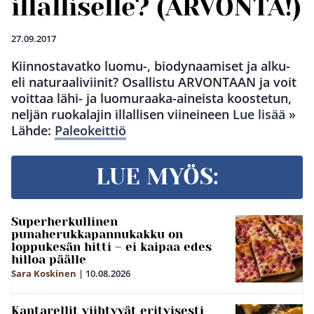
illalliselle? (ARVONTA!)
27.09.2017
Kiinnostavatko luomu-, biodynaamiset ja alku-
eli naturaaliviinit? Osallistu ARVONTAAN ja voit
voittaa lähi- ja luomuraaka-aineista koostetun,
neljän ruokalajin illallisen viineineen
Lue lisää »
Lähde:
Paleokeittiö
LUE MYÖS:
Superherkullinen
punaherukkapannukakku on
loppukesän hitti – ei kaipaa edes
hilloa päälle
Sara Koskinen
|
10.08.2026
Kantarellit viihtyvät erityisesti