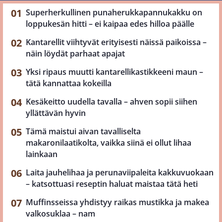
Superherkullinen punaherukkapannukakku on
loppukesän hitti – ei kaipaa edes hilloa päälle
Kantarellit viihtyvät erityisesti näissä paikoissa –
näin löydät parhaat apajat
Yksi ripaus muutti kantarellikastikkeeni maun –
tätä kannattaa kokeilla
Kesäkeitto uudella tavalla – ahven sopii siihen
yllättävän hyvin
Tämä maistui aivan tavalliselta
makaronilaatikolta, vaikka siinä ei ollut lihaa
lainkaan
Laita jauhelihaa ja perunaviipaleita kakkuvuokaan
– katsottuasi reseptin haluat maistaa tätä heti
Muffinsseissa yhdistyy raikas mustikka ja makea
valkosuklaa – nam