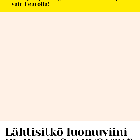
- vain 1 eurolla!
Lähtisitkö luomuviini-