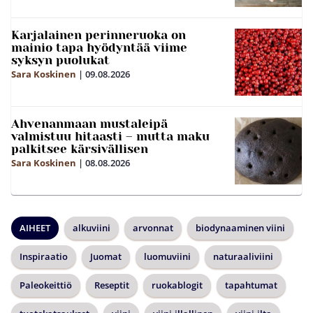
Karjalainen perinneruoka on
mainio tapa hyödyntää viime
syksyn puolukat
Sara Koskinen
|
09.08.2026
Ahvenanmaan mustaleipä
valmistuu hitaasti – mutta maku
palkitsee kärsivällisen
Sara Koskinen
|
08.08.2026
AIHEET
alkuviini
arvonnat
biodynaaminen viini
Inspiraatio
Juomat
luomuviini
naturaaliviini
Paleokeittiö
Reseptit
ruokablogit
tapahtumat