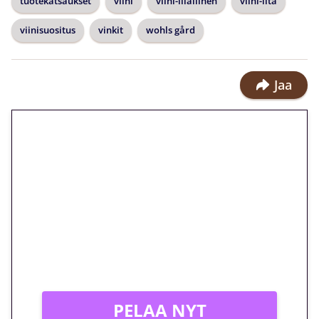
tuotekatsaukset
viini
viini-illallinen
viini-ilta
viinisuositus
vinkit
wohls gård
Jaa
🎁 Huipputarjous jatkuu: 10
euron kierrätysvapaa
megakierros Reactoonz-
peliin – vain 1 eurolla!
Peli: Reactoonz
Vain uusille asiakkaille!
PELAA NYT