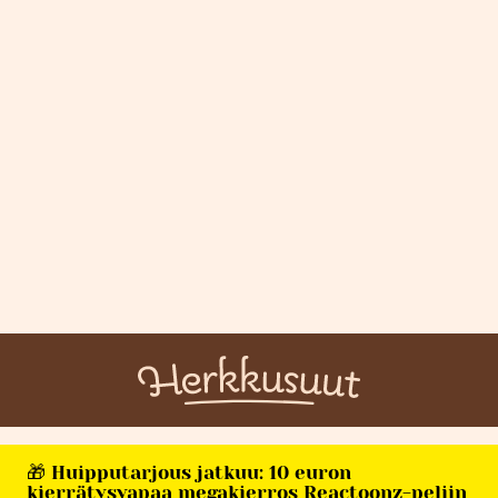
🎁 Huipputarjous jatkuu: 10 euron
kierrätysvapaa megakierros Reactoonz-peliin