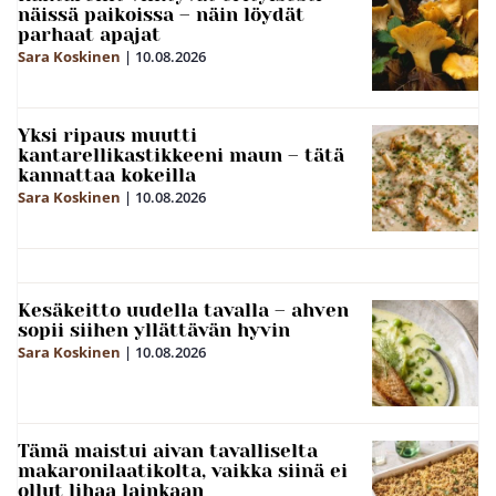
näissä paikoissa – näin löydät
parhaat apajat
Sara Koskinen
|
10.08.2026
Yksi ripaus muutti
kantarellikastikkeeni maun – tätä
kannattaa kokeilla
Sara Koskinen
|
10.08.2026
Kesäkeitto uudella tavalla – ahven
sopii siihen yllättävän hyvin
Sara Koskinen
|
10.08.2026
Tämä maistui aivan tavalliselta
makaronilaatikolta, vaikka siinä ei
ollut lihaa lainkaan