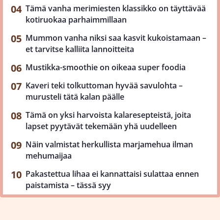
Tämä vanha merimiesten klassikko on täyttävää
kotiruokaa parhaimmillaan
Mummon vanha niksi saa kasvit kukoistamaan –
et tarvitse kalliita lannoitteita
Mustikka-smoothie on oikeaa super foodia
Kaveri teki tolkuttoman hyvää savulohta –
murusteli tätä kalan päälle
Tämä on yksi harvoista kalaresepteistä, joita
lapset pyytävät tekemään yhä uudelleen
Näin valmistat herkullista marjamehua ilman
mehumaijaa
Pakastettua lihaa ei kannattaisi sulattaa ennen
paistamista – tässä syy