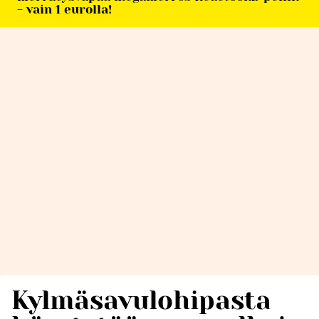
- vain 1 eurolla!
Kylmäsavulohipasta