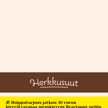
🎁 Huipputarjous jatkuu: 10 euron
kierrätysvapaa megakierros Reactoonz-peliin