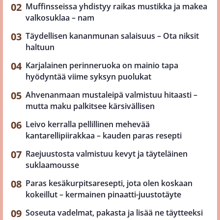
Muffinsseissa yhdistyy raikas mustikka ja makea
valkosuklaa – nam
Täydellisen kananmunan salaisuus – Ota niksit
haltuun
Karjalainen perinneruoka on mainio tapa
hyödyntää viime syksyn puolukat
Ahvenanmaan mustaleipä valmistuu hitaasti –
mutta maku palkitsee kärsivällisen
Leivo kerralla pellillinen mehevää
kantarellipiirakkaa – kauden paras resepti
Raejuustosta valmistuu kevyt ja täyteläinen
suklaamousse
Paras kesäkurpitsaresepti, jota olen koskaan
kokeillut – kermainen pinaatti-juustotäyte
Soseuta vadelmat, pakasta ja lisää ne täytteeksi