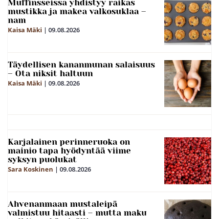
Muffinsseissa yhdistyy raikas
mustikka ja makea valkosuklaa –
nam
Kaisa Mäki
|
09.08.2026
Täydellisen kananmunan salaisuus
– Ota niksit haltuun
Kaisa Mäki
|
09.08.2026
Karjalainen perinneruoka on
mainio tapa hyödyntää viime
syksyn puolukat
Sara Koskinen
|
09.08.2026
Ahvenanmaan mustaleipä
valmistuu hitaasti – mutta maku