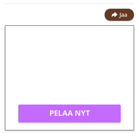
Jaa
🎁 Huipputarjous jatkuu: 10
euron kierrätysvapaa
megakierros Reactoonz-
peliin – vain 1 eurolla!
Peli: Reactoonz
Vain uusille asiakkaille!
PELAA NYT