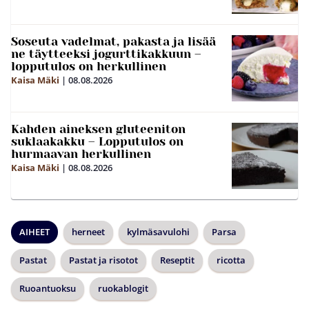
Soseuta vadelmat, pakasta ja lisää
ne täytteeksi jogurttikakkuun –
lopputulos on herkullinen
Kaisa Mäki
|
08.08.2026
Kahden aineksen gluteeniton
suklaakakku – Lopputulos on
hurmaavan herkullinen
Kaisa Mäki
|
08.08.2026
AIHEET
herneet
kylmäsavulohi
Parsa
Pastat
Pastat ja risotot
Reseptit
ricotta
Ruoantuoksu
ruokablogit