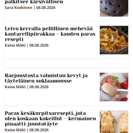
palkitsee kärsivällisen
Sara Koskinen
|
08.08.2026
Leivo kerralla pellillinen mehevää
kantarellipiirakkaa – kauden paras
resepti
Kaisa Mäki
|
08.08.2026
Raejuustosta valmistuu kevyt ja
täyteläinen suklaamousse
Kaisa Mäki
|
08.08.2026
Paras kesäkurpitsaresepti, jota
olen koskaan kokeillut – kermainen
pinaatti-juustotäyte
Kaisa Mäki
|
08.08.2026