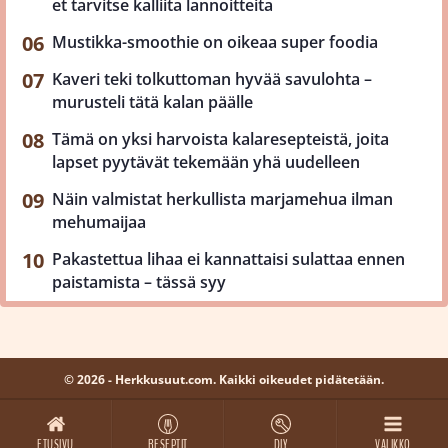
et tarvitse kalliita lannoitteita
Mustikka-smoothie on oikeaa super foodia
Kaveri teki tolkuttoman hyvää savulohta –
murusteli tätä kalan päälle
Tämä on yksi harvoista kalaresepteistä, joita
lapset pyytävät tekemään yhä uudelleen
Näin valmistat herkullista marjamehua ilman
mehumaijaa
Pakastettua lihaa ei kannattaisi sulattaa ennen
paistamista – tässä syy
© 2026 - Herkkusuut.com. Kaikki oikeudet pidätetään.
ETUSIVU
RESEPTIT
DIY
VALIKKO