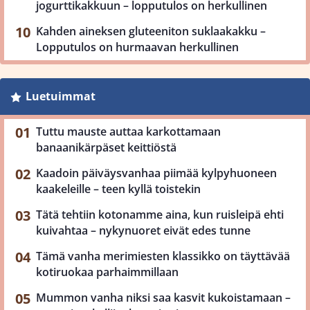
jogurttikakkuun – lopputulos on herkullinen
Kahden aineksen gluteeniton suklaakakku –
Lopputulos on hurmaavan herkullinen
Luetuimmat
Tuttu mauste auttaa karkottamaan
banaanikärpäset keittiöstä
Kaadoin päiväysvanhaa piimää kylpyhuoneen
kaakeleille – teen kyllä toistekin
Tätä tehtiin kotonamme aina, kun ruisleipä ehti
kuivahtaa – nykynuoret eivät edes tunne
Tämä vanha merimiesten klassikko on täyttävää
kotiruokaa parhaimmillaan
Mummon vanha niksi saa kasvit kukoistamaan –