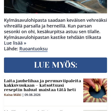
Kylmäsavulohipasta saadaan keväisen vehreäksi
vihreällä parsalla ja herneillä. Kun parsan
sesonki on ohi, kesäkurpitsa astuu sen tilalle.
Kylmäsavulohipastan kastike tehdään tilkasta
Lue lisää »
Lähde:
Ruoantuoksu
LUE MYÖS:
Laita jauhelihaa ja perunaviipaleita
kakkuvuokaan – katsottuasi
reseptin haluat maistaa tätä heti
Kaisa Mäki
|
09.08.2026